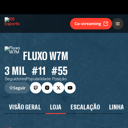
Co-streaming
FLUXO W7M
3 MIL
#11
#55
Seguidores
Popularidade
Posição
Seguir
VISÃO GERAL
LOJA
ESCALAÇÃO
LINHA 