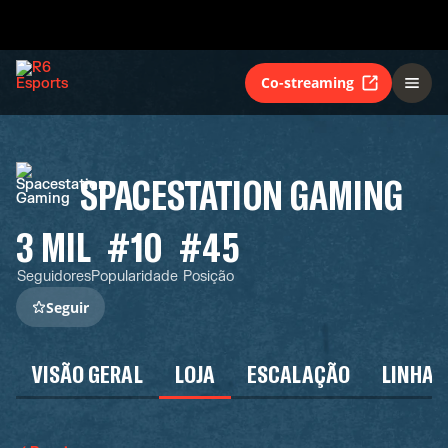
Co-streaming
SPACESTATION GAMING
3 MIL
#10
#45
Seguidores
Popularidade
Posição
Seguir
VISÃO GERAL
LOJA
ESCALAÇÃO
LINHA 