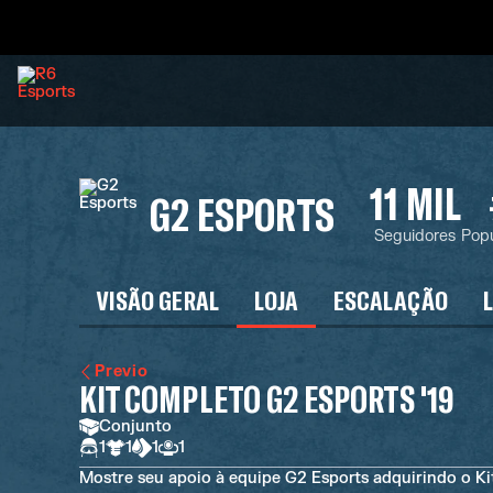
11 MIL
G2 ESPORTS
Seguidores
Pop
VISÃO GERAL
LOJA
ESCALAÇÃO
Previo
KIT COMPLETO G2 ESPORTS '19
Conjunto
1
1
1
1
Mostre seu apoio à equipe G2 Esports adquirindo o Ki