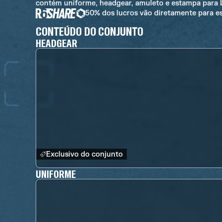
contém uniforme, headgear, amuleto e estampa para 
50% dos lucros vão diretamente para e
CONTEÚDO DO CONJUNTO
HEADGEAR
Exclusivo do conjunto
UNIFORME