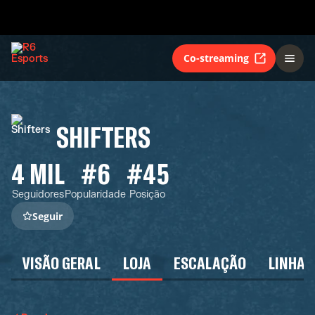
Co-streaming
SHIFTERS
4 MIL
#6
#45
Seguidores
Popularidade
Posição
Seguir
VISÃO GERAL
LOJA
ESCALAÇÃO
LINHA 