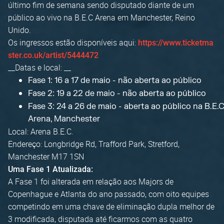
último fim de semana sendo disputado diante de um
público ao vivo na B.E.C Arena em Manchester, Reino
Unido.
Os ingressos estão disponíveis aqui:
https://www.ticketma
ster.co.uk/artist/5444472
__Datas e local: __
Fase 1: 16 a 17 de maio - não aberta ao público
Fase 2: 19 a 22 de maio - não aberta ao público
Fase 3: 24 a 26 de maio - aberta ao público na B.E.
Arena, Manchester
Local: Arena B.E.C.
Endereço: Longbridge Rd, Trafford Park, Stretford,
Manchester M17 1SN
Uma Fase 1 Atualizada:
A Fase 1 foi alterada em relação aos Majors de
Copenhague e Atlanta do ano passado, com oito equipes
competindo em uma chave de eliminação dupla melhor de
3 modificada, disputada até ficarmos com as quatro