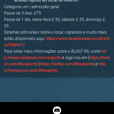
acesso rápido ao local do evento
Categoria um | admissão geral:
Passe de 3 dias: £75
Passe de 1 dia: sexta-feira £ 30, sábado £ 35, domingo £
35
Detalhes adicionais sobre o local, ingressos e muito mais
estão disponíveis aqui:
https://www.ticketmaster.co.uk/arti
st/5444472
Para obter mais informações sobre o BLAST R6, visite
htt
e siga-nos em [
p://www.rainbow6.com/esports
https://twitt
(
) e
er.com/R6esports]
https://twitter.com/R6esports
http
.
s://instagram.com/R6esports