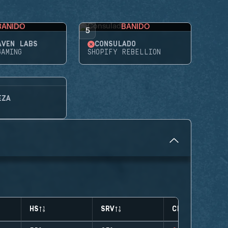
BANIDO
BANIDO
5
AVEN LABS
CONSULADO
GAMING
SHOPIFY REBELLION
EZA
HS
SRV
CLUTCHES