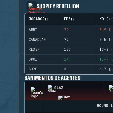
SHOPIFY REBELLION
JOGADOR
EPS
KD (+/
AMBI
72
5-9 (-
CANADIAN
79
3-5 (-
REXEN
133
13-8 (
SPOIT
147
15-7 (
SURF
83
6-7 (-
BANIMENTOS DE AGENTES
GLAZ
ROUND 1