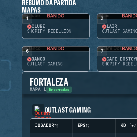
RESUMO DA PARTIDA
MAPAS
BANIDO
BANID
1
2
CLUBE
LAIR
SHOPIFY REBELLION
OUTLAST GAMIN
BANIDO
BANID
6
7
BANCO
CAFÉ DOSTOY
OUTLAST GAMING
SHOPIFY REBEL
FORTALEZA
Encerradas
MAPA
1
OUTLAST GAMING
JOGADOR
EPS
KD (+/