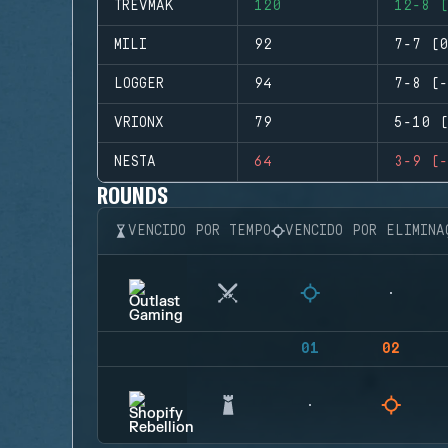
TREVMAK
120
12-8 (
MILI
92
7-7 (0
LOGGER
94
7-8 (-
VRIONX
79
5-10 (
NESTA
64
3-9 (-
ROUNDS
VENCIDO POR TEMPO
VENCIDO POR ELIMINA
01
02