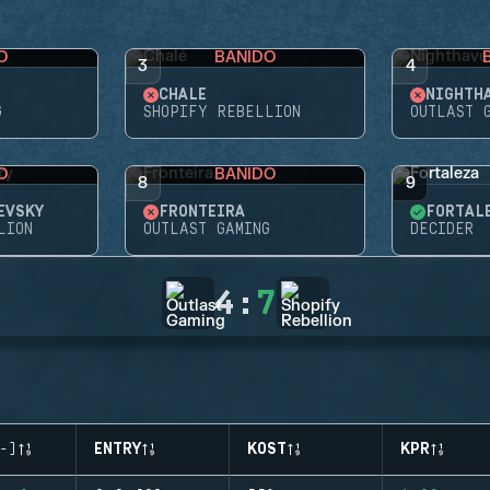
O
BANIDO
3
4
CHALÉ
NIGHTH
G
SHOPIFY REBELLION
OUTLAST 
O
BANIDO
8
9
EVSKY
FRONTEIRA
FORTAL
LION
OUTLAST GAMING
DECIDER
4
:
7
-)
ENTRY
KOST
KPR