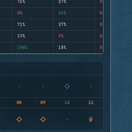
75%
27%
0
0%
36%
0
71%
27%
0
33%
9%
0
100%
18%
0
08
09
10
11