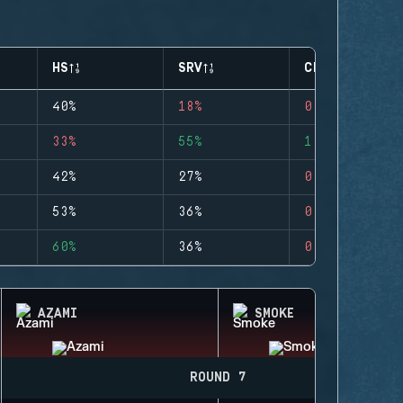
HS
SRV
CLUTCHES
40%
18%
0
33%
55%
1
42%
27%
0
53%
36%
0
60%
36%
0
AZAMI
SMOKE
ROUND 7