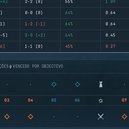
+4)
2-2 (0)
55%
1.09
)
0-0 (0)
64%
0.64
1)
1-2 (-1)
64%
0.64
-5)
2-0 (+2)
64%
0.45
6)
1-1 (0)
45%
0.27
ÇÕES
VENCIDO POR OBJECTIVO
03
04
05
06
07