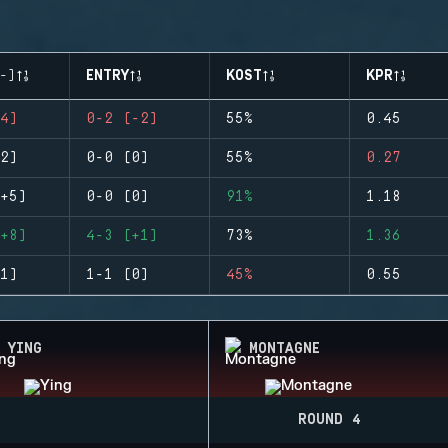
-)
ENTRY
KOST
KPR
4)
0-2 (-2)
55%
0.45
2)
0-0 (0)
55%
0.27
+5)
0-0 (0)
91%
1.18
+8)
4-3 (+1)
73%
1.36
1)
1-1 (0)
45%
0.55
YING
MONTAGNE
ROUND 4