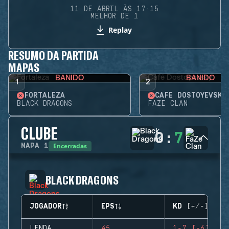
11 DE ABRIL ÀS 17:15
MELHOR DE 1
Replay
RESUMO DA PARTIDA
MAPAS
BANIDO
BANIDO
1
2
FORTALEZA
CAFÉ DOSTOYEVSKY
BLACK DRAGONS
FAZE CLAN
CLUBE
0
:
7
Encerradas
MAPA
1
BLACK DRAGONS
JOGADOR
EPS
KD (+/-)
LENDA
45
1-7 (-6)