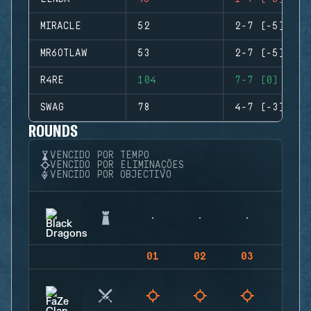
MIRACLE
52
2-7 (-5)
MR6OTLAW
53
2-7 (-5)
R4RE
104
7-7 (0)
SWAG
78
4-7 (-3)
ROUNDS
VENCIDO POR TEMPO
VENCIDO POR ELIMINAÇÕES
VENCIDO POR OBJECTIVO
01
02
03
04