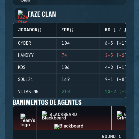
FAZE CLAN
JOGADOR
EPS
KD (+/-)
CYBER
104
6-5 (+1)
HANDYY
74
3-5 (-2)
KDS
106
4-3 (+1)
SOULZ1
169
9-1 (+8)
VITAKING
210
13-2 (+11)
BANIMENTOS DE AGENTES
BLACKBEARD
GRIM
ROUND 1