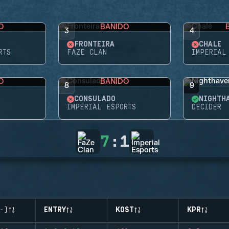
O
BANIDO
3
4
FRONTEIRA
CHALÉ
RTS
FAZE CLAN
IMPERIAL
O
BANIDO
8
9
CONSULADO
NIGHTH
IMPERIAL ESPORTS
DECIDER
7
:
1
-)
ENTRY
KOST
KPR