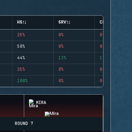
HS
SRV
CLUTCHES
25%
0%
0
50%
0%
0
44%
13%
1
25%
0%
0
100%
0%
0
MIRA
ROUND 7