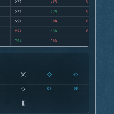
67%
38%
0
67%
63%
0
62%
38%
0
29%
63%
0
70%
38%
1
07
08