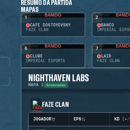
RESUMO DA PARTIDA
MAPAS
BANIDO
BANID
1
2
CAFÉ DOSTOYEVSKY
BANCO
FAZE CLAN
IMPERIAL ESPO
BANIDO
BANID
6
7
CLUBE
LAIR
IMPERIAL ESPORTS
FAZE CLAN
NIGHTHAVEN LABS
Encerradas
MAPA
1
FAZE CLAN
JOGADOR
EPS
KD (+/