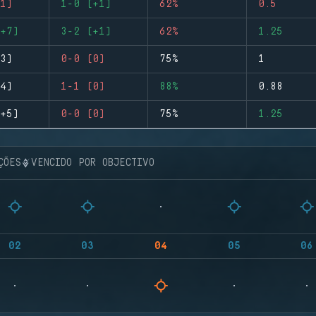
1)
1-0 (+1)
62%
0.5
+7)
3-2 (+1)
62%
1.25
3)
0-0 (0)
75%
1
4)
1-1 (0)
88%
0.88
+5)
0-0 (0)
75%
1.25
ÇÕES
VENCIDO POR OBJECTIVO
02
03
04
05
06