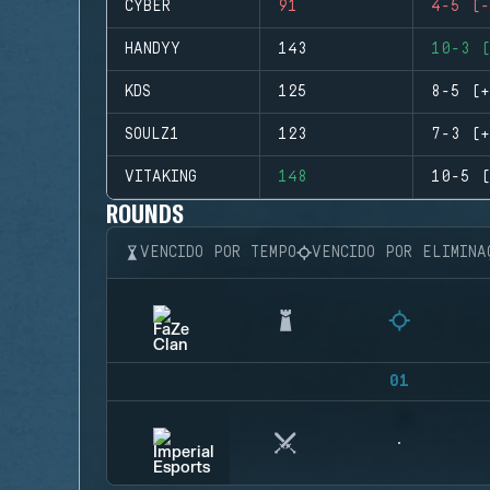
CYBER
91
4-5 (-
HANDYY
143
10-3 (
KDS
125
8-5 (+
SOULZ1
123
7-3 (+
VITAKING
148
10-5 (
ROUNDS
VENCIDO POR TEMPO
VENCIDO POR ELIMINA
01