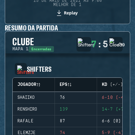
15 DE MAIO DE 2021 ÀS 9:00
MELHOR DE 1
Replay
RESUMO DA PARTIDA
CLUBE
7
:
5
Encerradas
MAPA
1
SHIFTERS
JOGADOR
EPS
KD (+/-)
SHAIIKO
76
6-10 (-4)
RENSHIRO
139
14-7 (+7)
RAFALE
87
6-6 (0)
ELEMZJE
74
5-9 (-4)