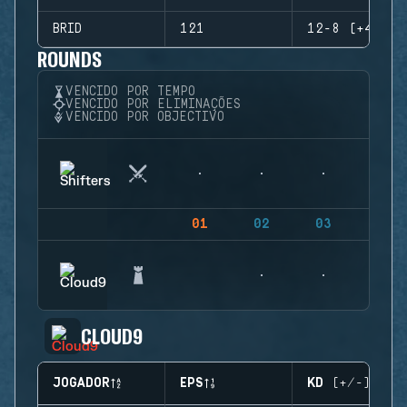
BRID
121
12-8 (+4)
ROUNDS
VENCIDO POR TEMPO
VENCIDO POR ELIMINAÇÕES
VENCIDO POR OBJECTIVO
01
02
03
04
CLOUD9
JOGADOR
EPS
KD (+/-)