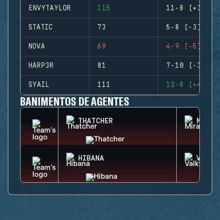
ENVYTAYLOR
115
11-8 (+3)
STATIC
73
5-8 (-3)
NOVA
69
4-9 (-5)
HARP3R
81
7-10 (-3)
SYAIL
111
12-8 (+4)
BANIMENTOS DE AGENTES
THATCHER
MIRA
HIBANA
VALKY