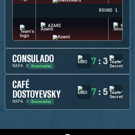
ROUND 1
AZAMI
SMOKE
CONSULADO
7
:
3
Encerradas
MAPA
2
CAFÉ
7
:
5
DOSTOYEVSKY
Encerradas
MAPA
3