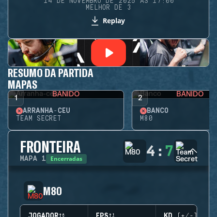
14 DE NOVEMBRO DE 2025 ÀS 17:00
MELHOR DE 3
Replay
RESUMO DA PARTIDA
MAPAS
BANIDO
BANIDO
1
2
ARRANHA-CÉU
BANCO
TEAM SECRET
M80
FRONTEIRA
4
:
7
Encerradas
MAPA
1
M80
JOGADOR
EPS
KD (+/-)