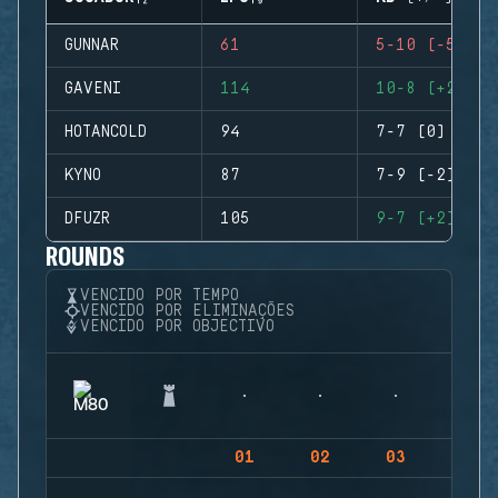
GUNNAR
61
5-10 (-5)
GAVENI
114
10-8 (+2)
HOTANCOLD
94
7-7 (0)
KYNO
87
7-9 (-2)
DFUZR
105
9-7 (+2)
ROUNDS
VENCIDO POR TEMPO
VENCIDO POR ELIMINAÇÕES
VENCIDO POR OBJECTIVO
01
02
03
04