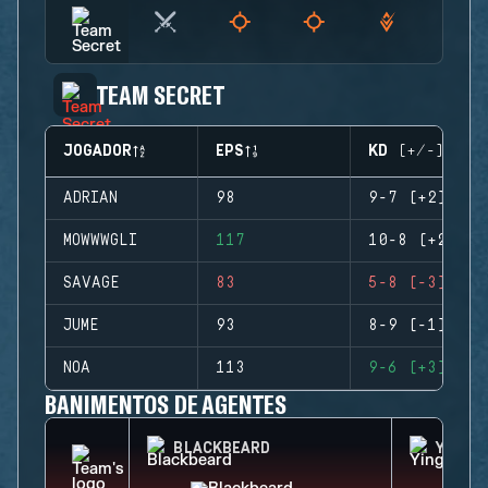
TEAM SECRET
JOGADOR
EPS
KD (+/-)
ADRIAN
98
9-7 (+2)
MOWWWGLI
117
10-8 (+2)
SAVAGE
83
5-8 (-3)
JUME
93
8-9 (-1)
NOA
113
9-6 (+3)
BANIMENTOS DE AGENTES
BLACKBEARD
YING