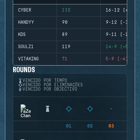
CYBER
132
16-12 (+4)
HANDYY
90
9-12 (-3)
KDS
89
9-11 (-2)
SOULZ1
119
14-9 (+5)
VITAKING
71
5-9 (-4)
ROUNDS
VENCIDO POR TEMPO
VENCIDO POR ELIMINAÇÕES
VENCIDO POR OBJECTIVO
01
02
03
04