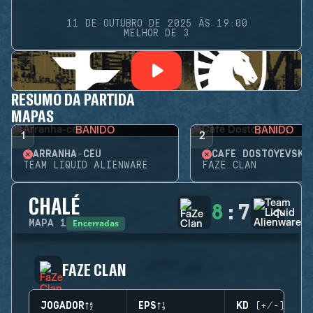
11 DE OUTUBRO DE 2025 ÀS 19:00
MELHOR DE 3
RESUMO DA PARTIDA
MAPAS
BANIDO
BANIDO
1
2
ARRANHA-CÉU
CAFÉ DOSTOYEVSKY
TEAM LIQUID ALIENWARE
FAZE CLAN
CHALÉ
8
:
7
Encerradas
MAPA
1
FAZE CLAN
JOGADOR
EPS
KD (+/-)