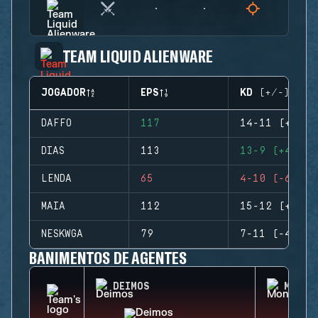
TEAM LIQUID ALIENWARE
JOGADOR
EPS
KD (+/-)
DAFFO
117
14-11 (+3)
DIAS
113
13-9 (+4)
LENDA
65
4-10 (-6)
MAIA
112
15-12 (+3)
NESKWGA
79
7-11 (-4)
BANIMENTOS DE AGENTES
DEIMOS
MONTA