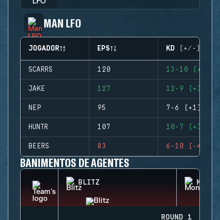
MAN LFO
JOGADOR
EPS
KD (+/-)
SCARRS
120
13-10 (+3)
JAKE
127
12-9 (+3)
NEP
95
7-6 (+1)
HUNTR
107
10-7 (+3)
BEERS
83
6-10 (-4)
BANIMENTOS DE AGENTES
BLITZ
MONTA
ROUND 1