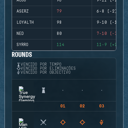
ACOG
96
9-11 (-2)
ASERZ
79
6-8 (-2)
LOYALTH
98
9-10 (-1)
NED
80
7-10 (-3)
SYRRO
114
11-9 (+2)
ROUNDS
VENCIDO POR TEMPO
VENCIDO POR ELIMINAÇÕES
VENCIDO POR OBJECTIVO
01
02
03
04