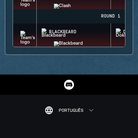
ROUND 1
BLACKBEARD
DOKKA
PORTUGUÊS