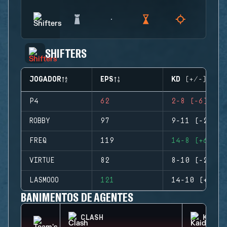
SHIFTERS
JOGADOR
EPS
KD (+/-)
P4
62
2-8 (-6)
ROBBY
97
9-11 (-2)
FREQ
119
14-8 (+6)
VIRTUE
82
8-10 (-2)
LASMOOO
121
14-10 (+4)
BANIMENTOS DE AGENTES
CLASH
KAID