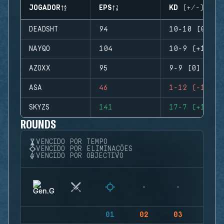
JOGADOR
EPS
KD (+/-)
DEADSHT
94
10-10 (0)
NAYQO
104
10-9 (+1)
AZOXX
95
9-9 (0)
ASA
46
1-12 (-11)
SKYZS
141
17-7 (+10)
ROUNDS
VENCIDO POR TEMPO
VENCIDO POR ELIMINAÇÕES
VENCIDO POR OBJECTIVO
01
02
03
04