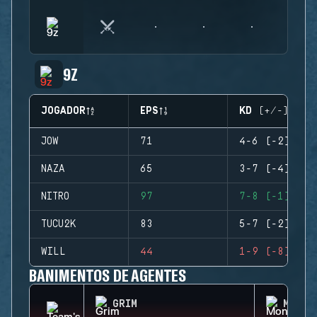
9Z
JOGADOR
EPS
KD (+/-)
JOW
71
4-6 (-2)
NAZA
65
3-7 (-4)
NITRO
97
7-8 (-1)
TUCU2K
83
5-7 (-2)
WILL
44
1-9 (-8)
BANIMENTOS DE AGENTES
GRIM
MONTA