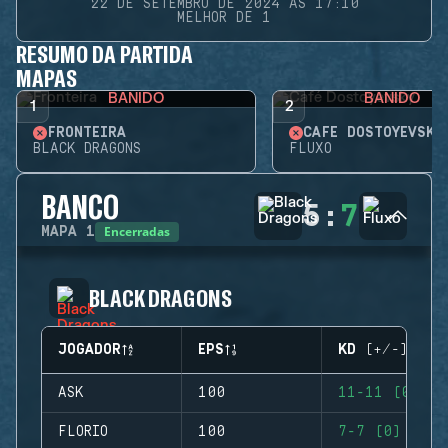
22 DE SETEMBRO DE 2024 ÀS 17:10
MELHOR DE 1
RESUMO DA PARTIDA
MAPAS
BANIDO
BANIDO
1
2
FRONTEIRA
CAFÉ DOSTOYEVSKY
BLACK DRAGONS
FLUXO
BANCO
5
:
7
Encerradas
MAPA
1
BLACK DRAGONS
JOGADOR
EPS
KD (+/-)
ASK
100
11-11 (0)
FLORIO
100
7-7 (0)