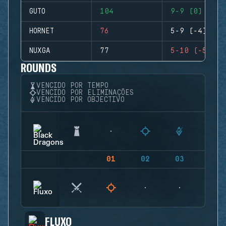
GUTO
104
9-9 (0)
HORNET
76
5-9 (-4)
NUXGA
77
5-10 (-5)
ROUNDS
VENCIDO POR TEMPO
VENCIDO POR ELIMINAÇÕES
VENCIDO POR OBJECTIVO
01
02
03
04
FLUXO