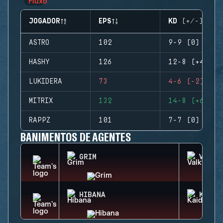
JOGADOR
EPS
KD (+/-)
ASTRO
102
9-9 (0)
HASHY
126
12-8 (+4)
LUKIDERA
73
4-6 (-2)
MITRIX
132
14-8 (+6)
RAPPZ
101
7-7 (0)
BANIMENTOS DE AGENTES
GRIM
VALKY
HIBANA
KAID