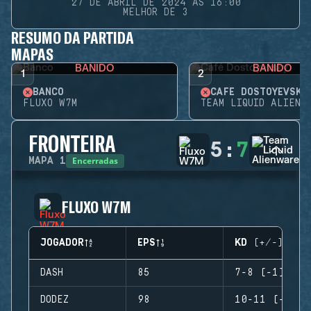
27 DE ABRIL DE 2024 ÀS 16:00
MELHOR DE 3
RESUMO DA PARTIDA
MAPAS
BANIDO
BANIDO
1
2
BANCO
CAFÉ DOSTOYEVSKY
FLUXO W7M
TEAM LIQUID ALIENW
FRONTEIRA
5
:
7
Encerradas
MAPA
1
FLUXO W7M
JOGADOR
EPS
KD (+/-)
DASH
85
7-8 (-1)
DODEZ
98
10-11 (-1)