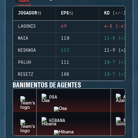
JOGADOR
EPS
KD (+/-)
LAGONIS
69
4-8 (-4)
MAIA
110
11-8 (+3)
NESKWGA
113
11-9 (+2)
PALUH
111
10-7 (+3)
RESETZ
108
10-7 (+3)
BANIMENTOS DE AGENTES
OSA
AZAMI
HIBANA
SOLIS