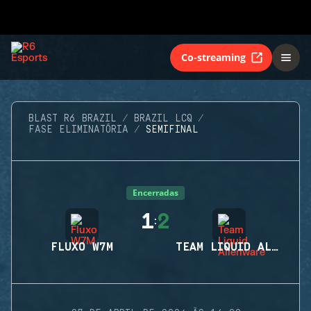
Co-streaming
BLAST R6 BRAZIL
BRAZIL LCQ
FASE ELIMINATÓRIA
SEMIFINAL
Encerradas
1
2
:
FLUXO W7M
TEAM LIQUID ALIENWARE