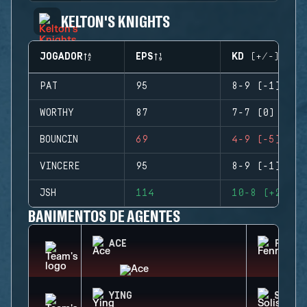
KELTON'S KNIGHTS
JOGADOR
EPS
KD (+/-)
PAT
95
8-9 (-1)
WORTHY
87
7-7 (0)
BOUNCIN
69
4-9 (-5)
VINCERE
95
8-9 (-1)
JSH
114
10-8 (+2)
BANIMENTOS DE AGENTES
ACE
FENRI
YING
SOLIS