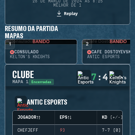
26 DE MARÇO DE 2024 ÀS 8:25
MELHOR DE 1
Replay
RESUMO DA PARTIDA
MAPAS
BANIDO
BANIDO
1
2
CONSULADO
CAFÉ DOSTOYEVSKY
KELTON'S KNIGHTS
ANTIC ESPORTS
CLUBE
7
:
4
Encerradas
MAPA
1
ANTIC ESPORTS
JOGADOR
EPS
KD (+/-)
CHEFJEFF
93
7-7 (0)