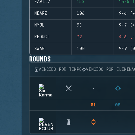
FAALLZ
153
14-5 (
NEARZ
106
9-6 (+
NYJL
98
9-7 (+
REDUCT
72
4-6 (-
SWAG
100
9-9 (0
ROUNDS
VENCIDO POR TEMPO
VENCIDO POR ELIMINA
01
02