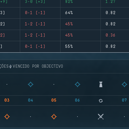
+9)
3-0 (+3)
82%
1.27
3)
0-1 (-1)
64%
0.82
2)
1-2 (-1)
45%
0.82
2)
1-2 (-1)
45%
0.36
)
0-1 (-1)
55%
0.82
ÇÕES
VENCIDO POR OBJECTIVO
03
04
05
06
07