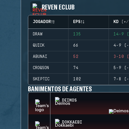
REVEN ECLUB
JOGADOR
EPS
KD (+/
DRAW
135
14-9 (
QUICK
66
4-9 (-
ABUNAI
52
3-10 (
CROQSON
74
5-9 (-
SKEPTIC
102
7-8 (-
BANIMENTOS DE AGENTES
DEIMOS
DOKKAEBI