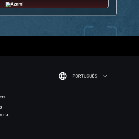
PORTUGUÊS
ORTS
IS
DUTA