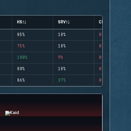
HS
SRV
CLUTCHES
85%
18%
0
75%
18%
0
100%
9%
0
80%
18%
0
86%
27%
0