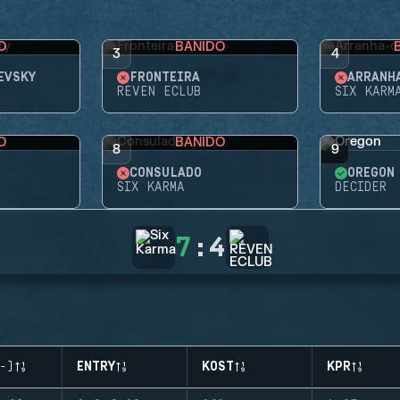
O
BANIDO
3
4
EVSKY
FRONTEIRA
ARRANH
REVEN ECLUB
SIX KARM
O
BANIDO
8
9
CONSULADO
OREGON
SIX KARMA
DECIDER
7
:
4
-)
ENTRY
KOST
KPR