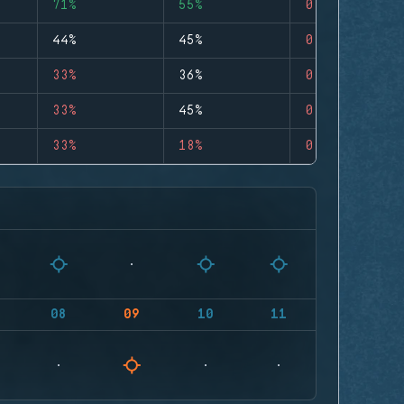
71%
55%
0
44%
45%
0
33%
36%
0
33%
45%
0
33%
18%
0
08
09
10
11