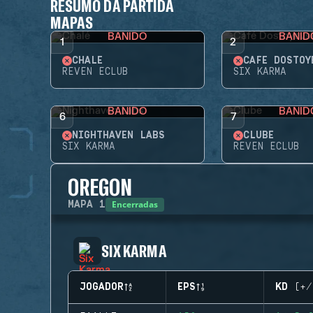
RESUMO DA PARTIDA
MAPAS
BANIDO
BANID
1
2
CHALÉ
CAFÉ DOSTOY
REVEN ECLUB
SIX KARMA
BANIDO
BANID
6
7
NIGHTHAVEN LABS
CLUBE
SIX KARMA
REVEN ECLUB
OREGON
Encerradas
MAPA
1
SIX KARMA
JOGADOR
EPS
KD (+/