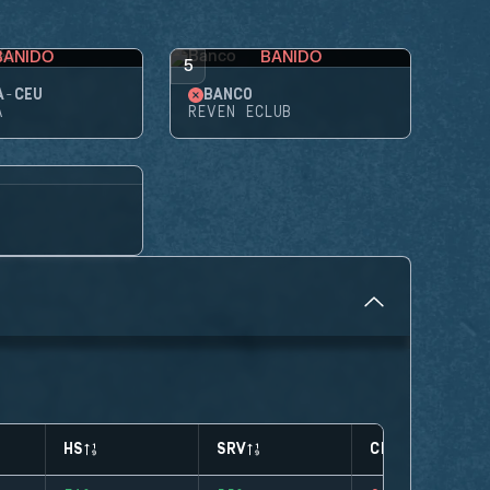
BANIDO
BANIDO
5
A-CÉU
BANCO
A
REVEN ECLUB
HS
SRV
CLUTCHES