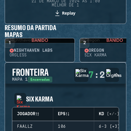
21 DE MARÇO DE 2024 ÀS 1:00
MELHOR DE 1
Replay
RESUMO DA PARTIDA
MAPAS
BANIDO
BANIDO
1
2
NIGHTHAVEN LABS
OREGON
ORGLESS
SIX KARMA
FRONTEIRA
7
:
2
Encerradas
MAPA
1
SIX KARMA
JOGADOR
EPS
KD (+/-)
FAALLZ
106
6-3 (+3)