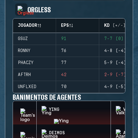
ORGLESS
JOGADOR
EPS
KD (+/-)
GSUZ
91
7-7 (0)
RONNY
76
4-8 (-4)
PHACZY
77
5-9 (-4)
AFTRH
42
2-9 (-7)
UNFLXED
70
4-9 (-5)
BANIMENTOS DE AGENTES
YING
VALKY
DEIMOS
AZAMI