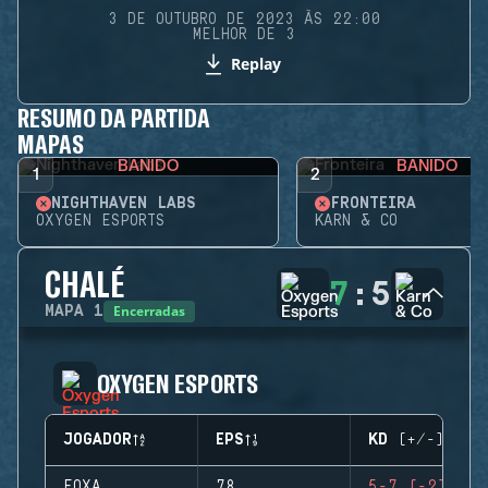
3 DE OUTUBRO DE 2023 ÀS 22:00
MELHOR DE 3
Replay
RESUMO DA PARTIDA
MAPAS
BANIDO
BANIDO
1
2
NIGHTHAVEN LABS
FRONTEIRA
OXYGEN ESPORTS
KARN & CO
CHALÉ
7
:
5
Encerradas
MAPA
1
OXYGEN ESPORTS
JOGADOR
EPS
KD (+/-)
FOXA
78
5-7 (-2)