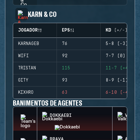
KARN & CO
JOGADOR
EPS
KD (+/-)
KARNAGEB
76
5-8 (-3)
WIFI
92
7-7 (0)
TRISTAN
115
11-7 (+4)
GITY
93
8-9 (-1)
KIXHRO
63
6-10 (-4)
BANIMENTOS DE AGENTES
DOKKAEBI
VALKY
BRAVA
AZAMI