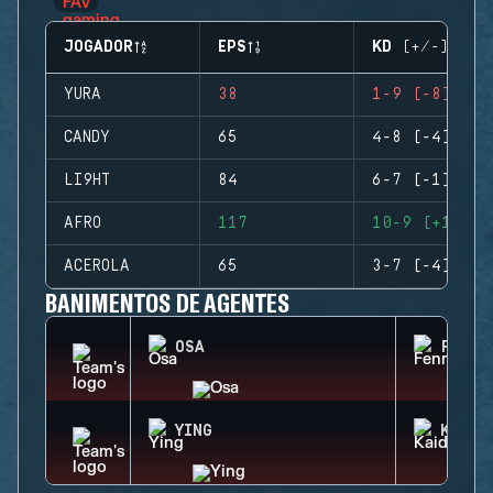
JOGADOR
EPS
KD (+/-)
YURA
38
1-9 (-8)
CANDY
65
4-8 (-4)
LI9HT
84
6-7 (-1)
AFRO
117
10-9 (+1)
ACEROLA
65
3-7 (-4)
BANIMENTOS DE AGENTES
OSA
FENRI
YING
KAID