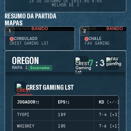
15 DE OUTUBRO DE 2023 ÀS 8:55
MELHOR DE 3
RESUMO DA PARTIDA
MAPAS
BANIDO
BANIDO
1
2
CONSULADO
CHALÉ
CREST GAMING LST
FAV GAMING
OREGON
7
:
3
Encerradas
MAPA
1
CREST GAMING LST
JOGADOR
EPS
KD (+/-)
TYOPI
109
7-4 (+3)
WH1SKEY
105
7-6 (+1)