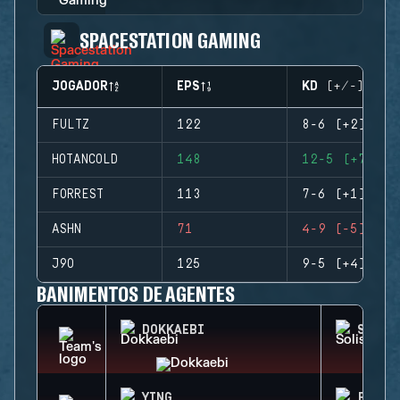
SPACESTATION GAMING
JOGADOR
EPS
KD (+/-)
FULTZ
122
8-6 (+2)
HOTANCOLD
148
12-5 (+7)
FORREST
113
7-6 (+1)
ASHN
71
4-9 (-5)
J9O
125
9-5 (+4)
BANIMENTOS DE AGENTES
DOKKAEBI
SOLIS
YING
FENRI