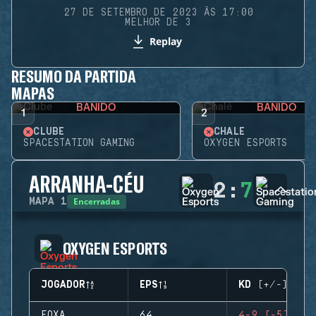
27 DE SETEMBRO DE 2023 ÀS 17:00
MELHOR DE 3
Replay
RESUMO DA PARTIDA
MAPAS
BANIDO
BANIDO
1
2
CLUBE
CHALÉ
SPACESTATION GAMING
OXYGEN ESPORTS
ARRANHA-CÉU
2
:
7
Encerradas
MAPA
1
OXYGEN ESPORTS
JOGADOR
EPS
KD (+/-)
FOXA
64
4-9 (-5)