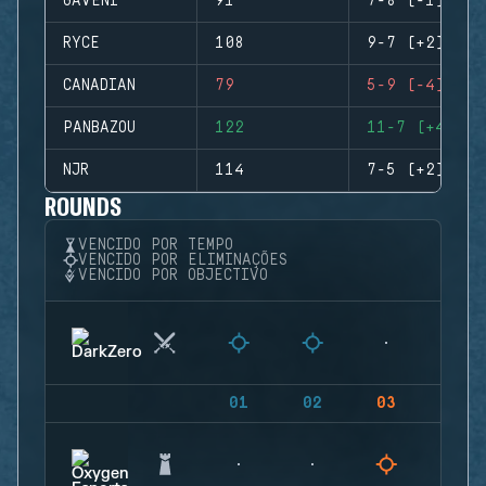
GAVENI
91
7-8 (-1)
RYCE
108
9-7 (+2)
CANADIAN
79
5-9 (-4)
PANBAZOU
122
11-7 (+4)
NJR
114
7-5 (+2)
ROUNDS
VENCIDO POR TEMPO
VENCIDO POR ELIMINAÇÕES
VENCIDO POR OBJECTIVO
01
02
03
04