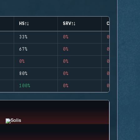
HS
SRV
CLUTCHES
33%
0%
0
67%
0%
0
0%
0%
0
80%
0%
0
100%
0%
0