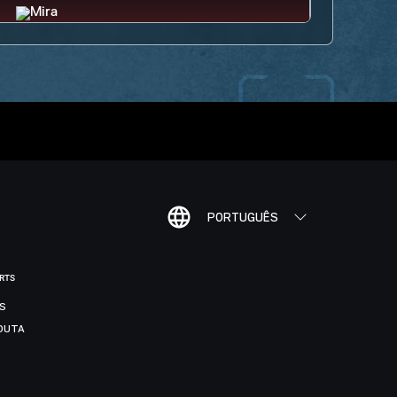
PORTUGUÊS
ORTS
IS
DUTA