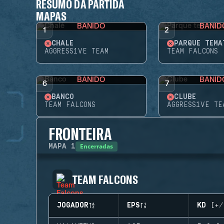
RESUMO DA PARTIDA
MAPAS
BANIDO
BANID
1
2
CHALÉ
PARQUE TEMÁ
AGGRESS1VE TEAM
TEAM FALCONS
BANIDO
BANID
6
7
BANCO
CLUBE
TEAM FALCONS
AGGRESS1VE TE
FRONTEIRA
Encerradas
MAPA
1
TEAM FALCONS
JOGADOR
EPS
KD (+/