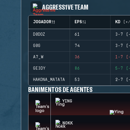
AGGRESS1VE TEAM
JOGADOR
EPS
KD (+
D0DOZ
61
3-7 (
G0G
74
3-7 (
A7_W
36
1-7 (
GE3DY
86
5-7 (
HAKONA_MATATA
53
2-7 (
BANIMENTOS DE AGENTES
YING
NOKK