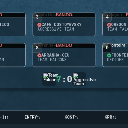
O
BANIDO
3
4
TICO
CAFÉ DOSTOYEVSKY
OREGON
AGGRESS1VE TEAM
TEAM FAL
O
BANIDO
8
9
ARRANHA-CÉU
FRONTE
AM
TEAM FALCONS
DECIDER
7
:
0
-)
ENTRY
KOST
KPR