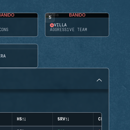
BANIDO
BANIDO
5
VILLA
CONS
AGGRESS1VE TEAM
IRA
HS
SRV
CLUTCHES