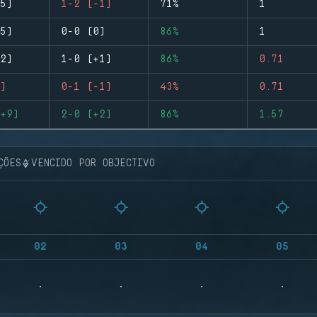
5)
1-2 (-1)
71%
1
5)
0-0 (0)
86%
1
2)
1-0 (+1)
86%
0.71
)
0-1 (-1)
43%
0.71
+9)
2-0 (+2)
86%
1.57
ÇÕES
VENCIDO POR OBJECTIVO
02
03
04
05