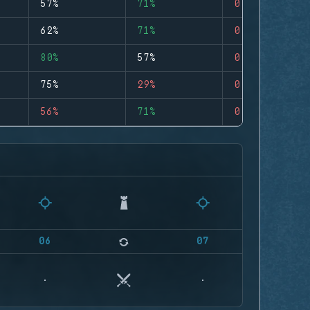
57%
71%
0
62%
71%
0
80%
57%
0
75%
29%
0
56%
71%
0
06
07