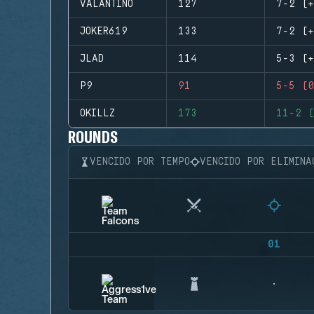
VALANTINO
127
7-2 (+
JOKER619
133
7-2 (+
JLAD
114
5-3 (+
P9
91
5-5 (0
OKILLZ
173
11-2 (
ROUNDS
VENCIDO POR TEMPO
VENCIDO POR ELIMINA
01