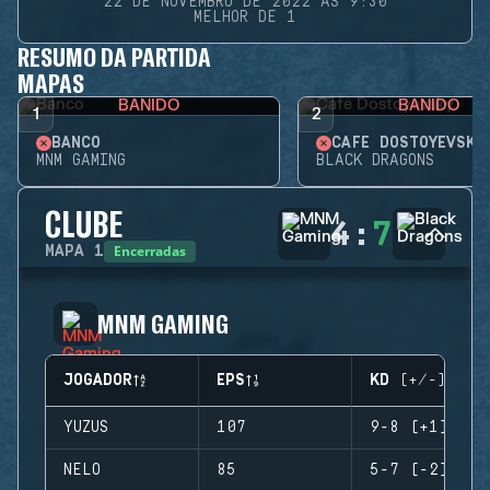
22 DE NOVEMBRO DE 2022 ÀS 9:30
MELHOR DE 1
RESUMO DA PARTIDA
MAPAS
BANIDO
BANIDO
1
2
BANCO
CAFÉ DOSTOYEVSKY
MNM GAMING
BLACK DRAGONS
CLUBE
4
:
7
Encerradas
MAPA
1
MNM GAMING
JOGADOR
EPS
KD (+/-)
YUZUS
107
9-8 (+1)
NELO
85
5-7 (-2)