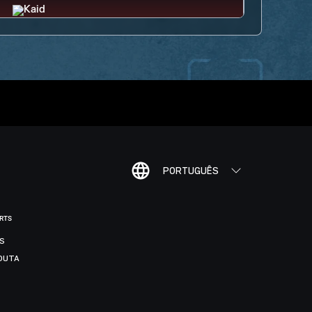
PORTUGUÊS
ORTS
IS
DUTA