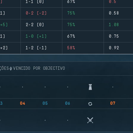
)
1-1 (0)
67%
0.5
1)
0-2 (-2)
75%
0.58
+5)
2-2 (0)
75%
1.08
1)
1-0 (+1)
67%
0.75
+2)
1-2 (-1)
58%
0.92
ÇÕES
VENCIDO POR OBJECTIVO
3
04
05
06
07