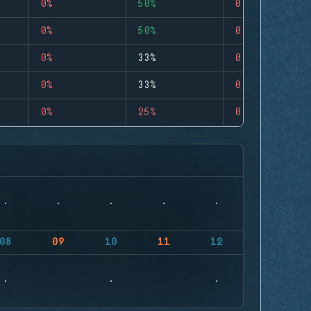
0%
50%
0
0%
50%
0
0%
33%
0
0%
33%
0
0%
25%
0
08
09
10
11
12