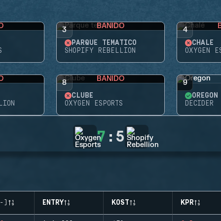
O
BANIDO
3
4
PARQUE TEMÁTICO
CHALÉ
S
SHOPIFY REBELLION
OXYGEN E
O
BANIDO
8
9
CLUBE
OREGON
LION
OXYGEN ESPORTS
DECIDER
7
:
5
-)
ENTRY
KOST
KPR