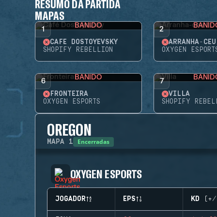
RESUMO DA PARTIDA
MAPAS
BANIDO
BANID
1
2
CAFÉ DOSTOYEVSKY
ARRANHA-CÉU
SHOPIFY REBELLION
OXYGEN ESPORT
BANIDO
BANID
6
7
FRONTEIRA
VILLA
OXYGEN ESPORTS
SHOPIFY REBEL
OREGON
Encerradas
MAPA
1
OXYGEN ESPORTS
JOGADOR
EPS
KD (+/