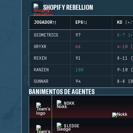
SHOPIFY REBELLION
JOGADOR
EPS
KD (+/
GEOMETRICS
97
8-7 (+
GRYXR
66
4-10 (
REXEN
91
8-11 (
KANZEN
100
9-10 (
GUNNAR
94
8-8 (0
BANIMENTOS DE AGENTES
NOKK
SLEDGE