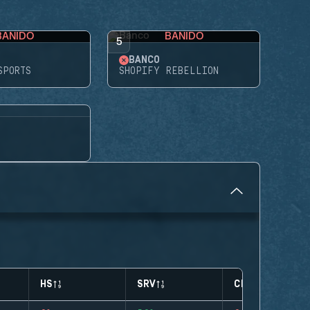
BANIDO
BANIDO
5
BANCO
SPORTS
SHOPIFY REBELLION
HS
SRV
CLUTCHES