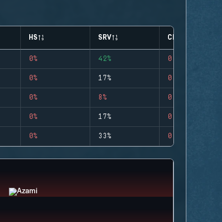
HS
SRV
CLUTCHES
0%
42%
0
0%
17%
0
0%
8%
0
0%
17%
0
0%
33%
0