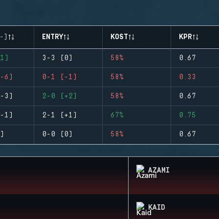
-)
ENTRY
KOST
KPR
1)
3-3 (0)
58%
0.67
-6)
0-1 (-1)
58%
0.33
-3)
2-0 (+2)
58%
0.67
-1)
2-1 (+1)
67%
0.75
)
0-0 (0)
58%
0.67
AZAMI
KAID