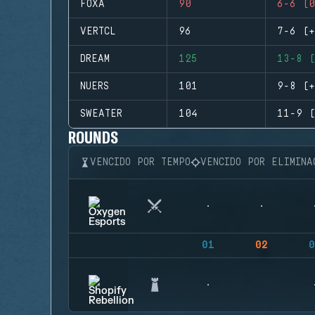
FOXA
90
6-6 (0
VERTCL
96
7-6 (+
DREAM
125
13-8 (
NUERS
101
9-8 (+
SWEATER
104
11-9 (
ROUNDS
VENCIDO POR TEMPO
VENCIDO POR ELIMINA
01
02
0