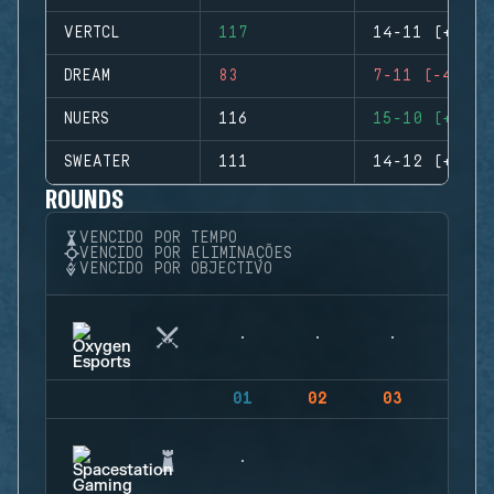
VERTCL
117
14-11 (+3)
DREAM
83
7-11 (-4)
NUERS
116
15-10 (+5)
SWEATER
111
14-12 (+2)
ROUNDS
VENCIDO POR TEMPO
VENCIDO POR ELIMINAÇÕES
VENCIDO POR OBJECTIVO
01
02
03
04