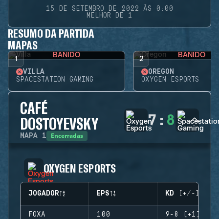
15 DE SETEMBRO DE 2022 ÀS 0:00
MELHOR DE 1
RESUMO DA PARTIDA
MAPAS
BANIDO
BANIDO
1
2
VILLA
OREGON
SPACESTATION GAMING
OXYGEN ESPORTS
CAFÉ
7
:
8
DOSTOYEVSKY
Encerradas
MAPA
1
OXYGEN ESPORTS
JOGADOR
EPS
KD (+/-)
FOXA
100
9-8 (+1)