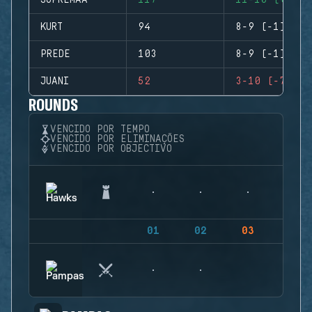
SUPREMAA
117
11-10 (+1)
KURT
94
8-9 (-1)
PREDE
103
8-9 (-1)
JUANI
52
3-10 (-7)
ROUNDS
VENCIDO POR TEMPO
VENCIDO POR ELIMINAÇÕES
VENCIDO POR OBJECTIVO
01
02
03
04