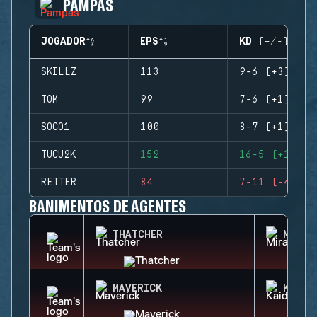
PAMPAS
JOGADOR
EPS
KD (+/-)
SKILLZ
113
9-6 (+3)
TOM
99
7-6 (+1)
SOCO1
100
8-7 (+1)
TUCU2K
152
16-5 (+11)
RETTER
84
7-11 (-4)
BANIMENTOS DE AGENTES
THATCHER
MIRA
MAVERICK
KAID