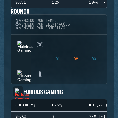
SOCO1
125
10-6 (+4)
ROUNDS
VENCIDO POR TEMPO
VENCIDO POR ELIMINAÇÕES
VENCIDO POR OBJECTIVO
01
02
03
04
FURIOUS GAMING
JOGADOR
EPS
KD (+/-)
SHOXO
84
7-8 (-1)