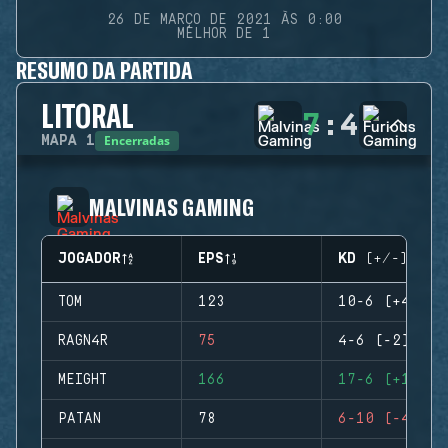
26 DE MARÇO DE 2021 ÀS 0:00
MELHOR DE 1
RESUMO DA PARTIDA
LITORAL
7
:
4
Encerradas
MAPA
1
MALVINAS GAMING
JOGADOR
EPS
KD (+/-)
TOM
123
10-6 (+4)
RAGN4R
75
4-6 (-2)
MEIGHT
166
17-6 (+11)
PATAN
78
6-10 (-4)