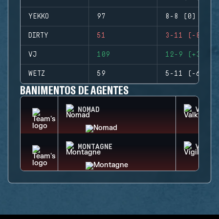
YEKKO
97
8-8 (0)
DIRTY
51
3-11 (-8)
VJ
109
12-9 (+3)
WETZ
59
5-11 (-6)
BANIMENTOS DE AGENTES
NOMAD
VALKY
MONTAGNE
VIGIL