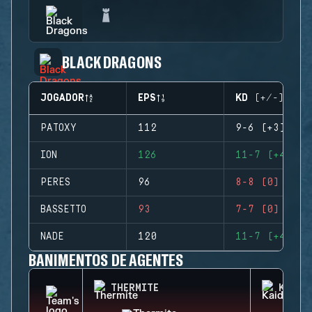
BLACK DRAGONS
JOGADOR
EPS
KD (+/-)
PATOXY
112
9-6 (+3)
ION
126
11-7 (+4)
PERES
96
8-8 (0)
BASSETTO
93
7-7 (0)
NADE
120
11-7 (+4)
BANIMENTOS DE AGENTES
THERMITE
KAID