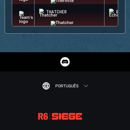
THATCHER
ECHO
PORTUGUÊS