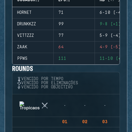
JOGADOR
EPS
KD (+/-)
HORNET
71
6-10 (-4)
DRUNKKZZ
99
9-8 (+1)
VITTZZZ
77
5-9 (-4)
ZAAK
64
4-9 (-5)
PPWS
111
11-10 (+1)
ROUNDS
VENCIDO POR TEMPO
VENCIDO POR ELIMINAÇÕES
VENCIDO POR OBJECTIVO
01
02
03
04