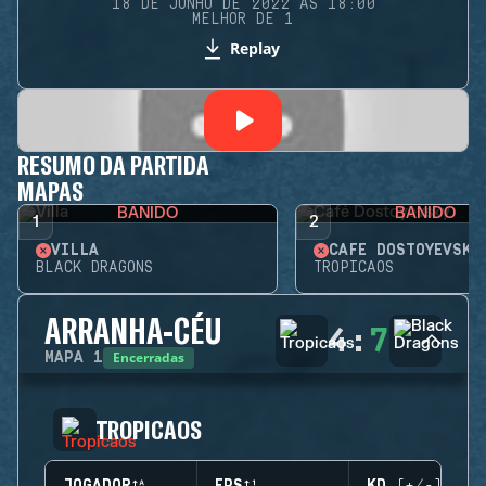
18 DE JUNHO DE 2022 ÀS 18:00
MELHOR DE 1
Replay
RESUMO DA PARTIDA
MAPAS
BANIDO
BANIDO
1
2
VILLA
CAFÉ DOSTOYEVSKY
BLACK DRAGONS
TROPICAOS
ARRANHA-CÉU
4
:
7
Encerradas
MAPA
1
TROPICAOS