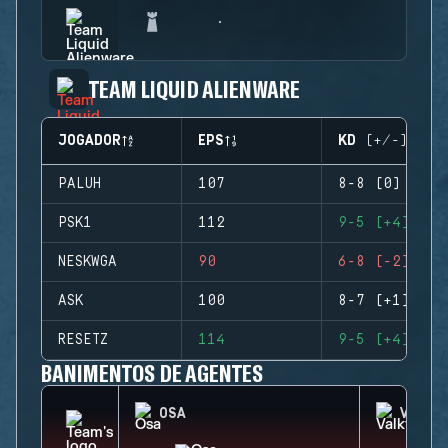
TEAM LIQUID ALIENWARE
JOGADOR
EPS
KD (+/-)
PALUH
107
8-8 (0)
PSK1
112
9-5 (+4)
NESKWGA
90
6-8 (-2)
ASK
100
8-7 (+1)
RESETZ
114
9-5 (+4)
BANIMENTOS DE AGENTES
OSA
VALKY