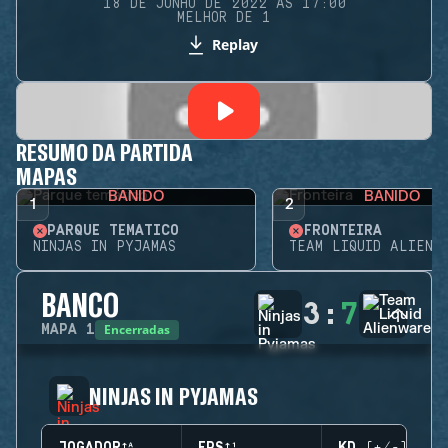
18 DE JUNHO DE 2022 ÀS 17:00
MELHOR DE 1
Replay
RESUMO DA PARTIDA
MAPAS
BANIDO
BANIDO
1
2
PARQUE TEMÁTICO
FRONTEIRA
NINJAS IN PYJAMAS
TEAM LIQUID ALIENW
BANCO
3
:
7
Encerradas
MAPA
1
NINJAS IN PYJAMAS