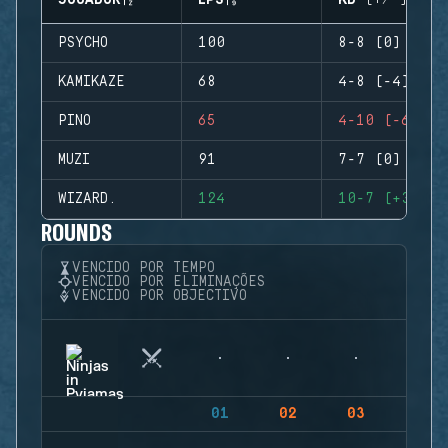
JOGADOR
EPS
KD (+/-)
PSYCHO
100
8-8 (0)
KAMIKAZE
68
4-8 (-4)
PINO
65
4-10 (-6)
MUZI
91
7-7 (0)
WIZARD.
124
10-7 (+3)
ROUNDS
VENCIDO POR TEMPO
VENCIDO POR ELIMINAÇÕES
VENCIDO POR OBJECTIVO
01
02
03
04