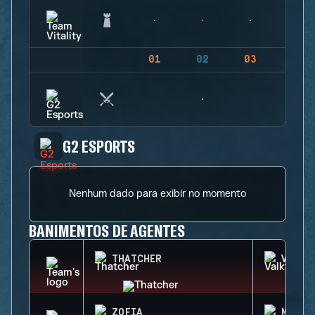
01
02
03
04
G2 ESPORTS
Nenhum dado para exibir no momento
BANIMENTOS DE AGENTES
THATCHER
VALKY
ZOFIA
MIRA