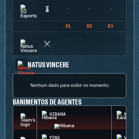
01
02
03
04
NATUS VINCERE
Nenhum dado para exibir no momento
BANIMENTOS DE AGENTES
HIBANA
KAID
YING
VALKY