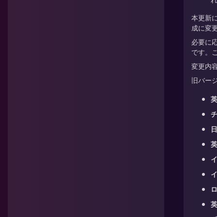
本更新
成に変
必要に
です。
変更内
旧バー
イ
イ
ロ