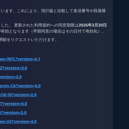
ています。これにより、現行版と比較して条項番号や段落構
した。 更新された利用規約への同意期限は
2026年3月20日
が有効となります（早期同意の場合はその日付で有効化）。
トの閉鎖をリクエストいただけます。
en-INTL?version=4.1
Z?version=3.0
version=3.0
e/en-CA?version=4.0
/id-ID?version=2.0
T?version=4.0
U?version=3.0
/en-US?version=4.0