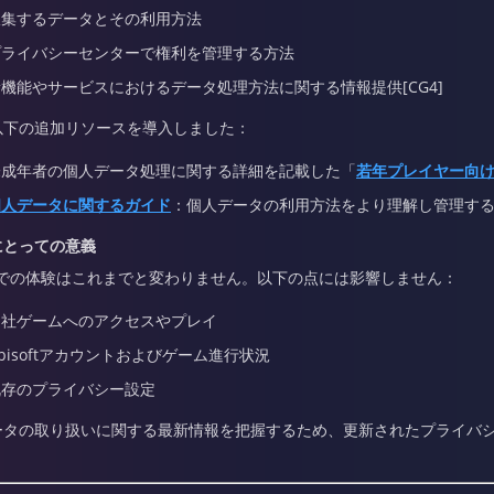
収集するデータとその利用方法
プライバシーセンターで権利を管理する方法
新機能やサービスにおけるデータ処理方法に関する情報提供[CG4]
以下の追加リソースを導入しました：
未成年者の個人データ処理に関する詳細を記載した「
若年プレイヤー向
個人データに関するガイド
：個人データの利用方法をより理解し管理す
にとっての意義
oftでの体験はこれまでと変わりません。以下の点には影響しません：
当社ゲームへのアクセスやプレイ
bisoftアカウントおよびゲーム進行状況
既存のプライバシー設定
ータの取り扱いに関する最新情報を把握するため、更新されたプライバ