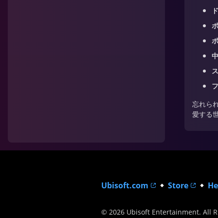
ド
中
忘れら
愛する
Ubisoft.com
Store
He
© 2026 Ubisoft Entertainment. All R