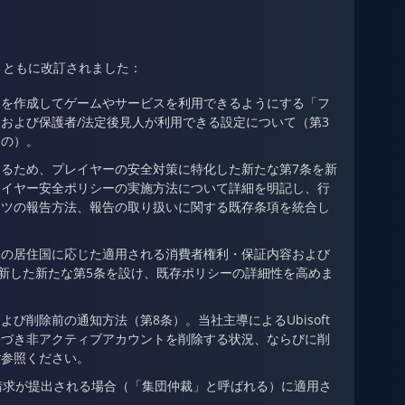
とともに改訂されました：
」を作成してゲームやサービスを利用できるようにする「フ
および保護者/法定後見人が利用できる設定について（第3
もの）。
るため、プレイヤーの安全対策に特化した新たな第7条を新
レイヤー安全ポリシーの実施方法について詳細を明記し、行
ンツの報告方法、報告の取り扱いに関する既存条項を統合し
様の居住国に応じた適用される消費者権利・保証内容および
刷新した新たな第5条を設け、既存ポリシーの詳細性を高めま
削除前の通知方法（第8条）。当社主導によるUbisoft
基づき非アクティブアカウントを削除する状況、ならびに削
ご参照ください。
請求が提出される場合（「集団仲裁」と呼ばれる）に適用さ