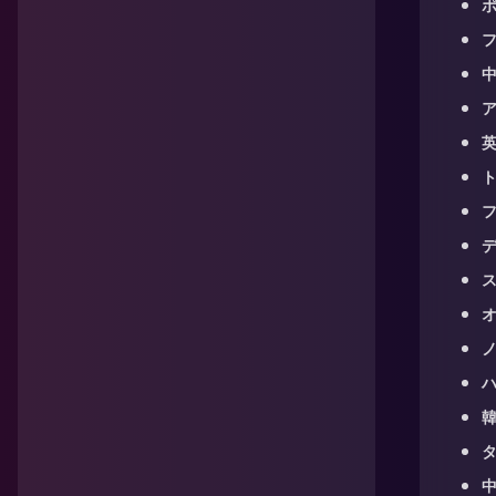
ポ
中
ア
英
ト
フ
デ
ス
オ
ハ
韓
タ
中