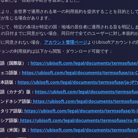
により、全世界で適用される単一の利用規約を提供することを目的とし
更が生じる場合があります。
応じて、特定の条項が特定の国・地域の居住者に適用される旨を明記しま
この日付までに同意がない場合、同日付で全てのユーザーに対し本規約
容に同意されない場合、
アカウント管理ページ
よりUbisoftアカウン
ジョンの利用規約は以下から閲覧・ダウンロード可能です：
英語（国際版）：
https://ubisoft.com/legal/documents/termsofuse/
チェコ語版：
https://ubisoft.com/legal/documents/termsofuse/cs-C
日本語版：
https://ubisoft.com/legal/documents/termsofuse/ja-JP?
英語（カナダ）版：
https://ubisoft.com/legal/documents/termsofus
ンドネシア語版:
https://ubisoft.com/legal/documents/termsofuse
タリア語版:
https://ubisoft.com/legal/documents/termsofuse/it-I
シア語版:
https://ubisoft.com/legal/documents/termsofuse/ru-R
英語（米国）版：
https://ubisoft.com/legal/documents/termsofuse