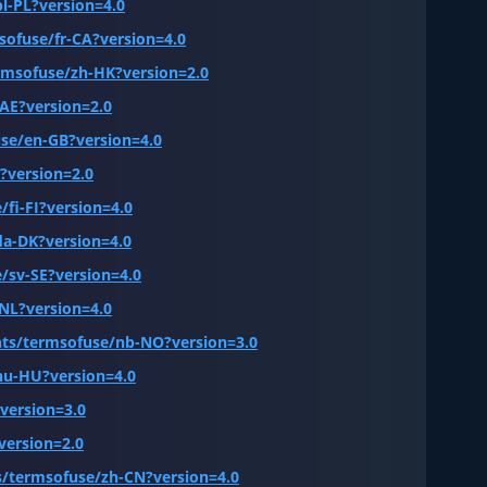
l-PL?version=4.0
sofuse/fr-CA?version=4.0
rmsofuse/zh-HK?version=2.0
AE?version=2.0
se/en-GB?version=4.0
?version=2.0
fi-FI?version=4.0
da-DK?version=4.0
/sv-SE?version=4.0
NL?version=4.0
nts/termsofuse/nb-NO?version=3.0
hu-HU?version=4.0
version=3.0
version=2.0
s/termsofuse/zh-CN?version=4.0