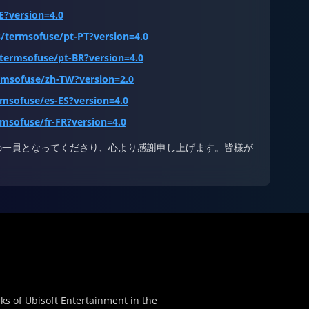
E?version=4.0
/termsofuse/pt-PT?version=4.0
/termsofuse/pt-BR?version=4.0
rmsofuse/zh-TW?version=2.0
rmsofuse/es-ES?version=4.0
msofuse/fr-FR?version=4.0
の一員となってくださり、心より感謝申し上げます。皆様が
ks of Ubisoft Entertainment in the