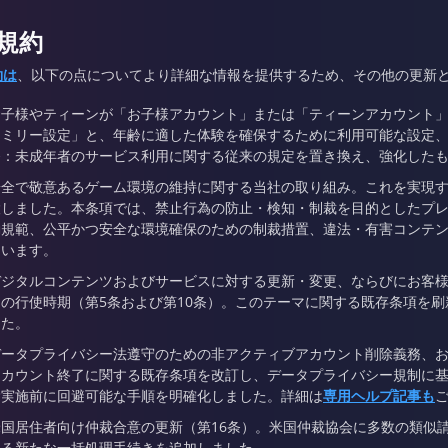
規約
約は
、以下の点についてより詳細な情報を提供するため、その他の更新
お子様やティーンが「お子様アカウント」または「ティーンアカウント
ァミリー設定」と、年齢に適した体験を確保するために利用可能な設定、
条：未成年者のサービス利用に関する従来の規定を置き換え、強化した
安全で敬意あるゲーム環境の維持に関する当社の取り組み。これを実現す
設しました。本条項では、禁止行為の防止・検知・制裁を目的としたプ
動規範、公平かつ安全な環境確保のための制裁措置、違法・有害コンテ
ています。
デジタルコンテンツおよびサービスに対する更新・変更、ならびにお客
その行使時期（第5条および第10条）。このテーマに関する既存条項を
した。
データプライバシー法遵守のための非アクティブアカウント削除義務、および
アカウント終了に関する既存条項を改訂し、データプライバシー規制に
除実施前に回避可能な手順を明確化しました。詳細は
専用ヘルプ記事も
米国居住者向け仲裁合意の更新（第16条）。米国仲裁協会に多数の類似
れる新たな一括処理手続きを追加しました。