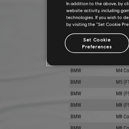
Bentley
Mullin
In addition to the above, by c
website activity, including ga
BMW
i8 Roa
technologies. If you wish to d
by visiting the “Set Cookie Pr
BMW
i8 Roa
BMW
M2 (F
Set Cookie
Preferences
BMW
M4 (F
BMW
M4 Co
BMW
M4 Co
BMW
M5 (F
BMW
M8 (F9
BMW
M8 (F
BMW
M8 Co
BMW
M8 Co