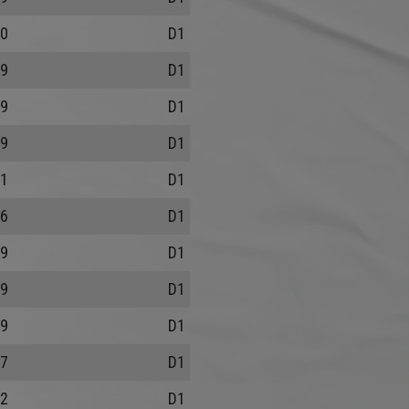
0
D1
9
D1
9
D1
9
D1
1
D1
6
D1
9
D1
9
D1
9
D1
7
D1
2
D1