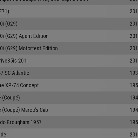
E71)
201
0i (G29)
201
0i (G29) Agent Edition
201
0i (G29) Motorfest Edition
201
rive35is 2011
201
7 SC Atlantic
193
ne XP-74 Concept
195
e (Coupé)
194
e (Coupé) Marco's Cab
194
ado Brougham 1957
195
ade
201