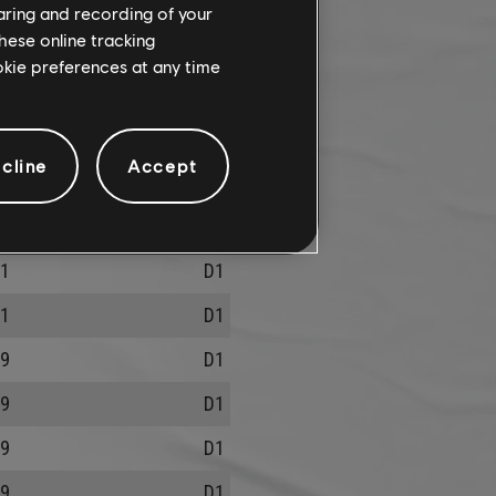
0
D1
haring and recording of your
hese online tracking
8
D1
ookie preferences at any time
8
D1
7
D1
cline
Accept
4
D1
1
D1
1
D1
1
D1
9
D1
9
D1
9
D1
9
D1