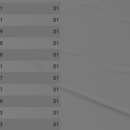
1
D1
1
D1
9
D1
0
D1
0
D1
1
D1
7
D1
7
D1
0
D1
3
D1
3
D1