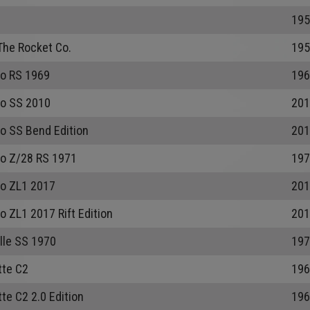
195
The Rocket Co.
195
o RS 1969
196
o SS 2010
201
o SS Bend Edition
201
o Z/28 RS 1971
197
o ZL1 2017
201
 ZL1 2017 Rift Edition
201
lle SS 1970
197
tte C2
196
te C2 2.0 Edition
196