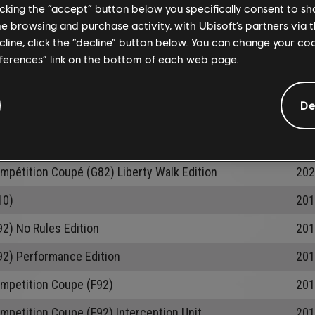
er Bacalar
202
licking the “accept” button below you specifically consent to s
me browsing and purchase activity, with Ubisoft’s partners via t
dster (I15)
201
ecline, click the “decline” button below. You can change your c
eferences” link on the bottom of each web page.
dster (I15) Stellar Edition
201
87)
201
De
82)
201
mpétition Coupé (G82)
202
mpétition Coupé (G82) Liberty Walk Edition
202
10)
201
2) No Rules Edition
201
92) Performance Edition
201
mpetition Coupe (F92)
201
mpetition Coupe (F92) Interception Unit
201