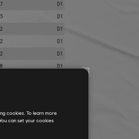
7
D1
5
D1
2
D1
2
D1
2
D1
8
D1
8
D1
1
D1
6
D1
ing cookies. To learn more
7
D1
 You can set your cookies
0
D1