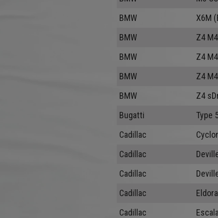
BMW
X6M (
BMW
Z4 M4
BMW
Z4 M4
BMW
Z4 M4
BMW
Z4 sD
Bugatti
Type 5
Cadillac
Cyclo
Cadillac
Devill
Cadillac
Devill
Cadillac
Eldor
Cadillac
Escal