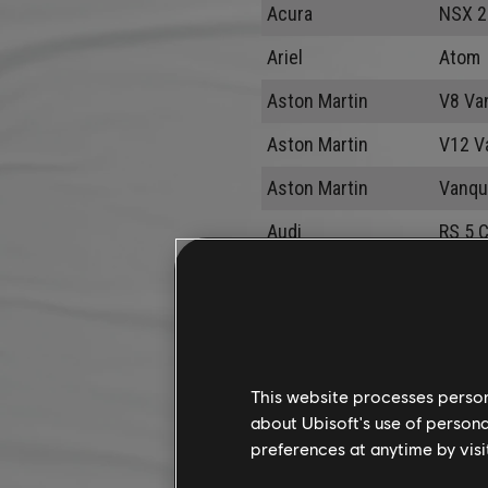
Acura
NSX 2
Ariel
Atom
Aston Martin
V8 Va
Aston Martin
V12 V
Aston Martin
Vanqu
Audi
RS 5 
Audi
RS5 20
Audi
R8 Sp
Audi
R8 V1
This website processes persona
Audi
TT RS
about Ubisoft's use of persona
preferences at anytime by visi
Bentley
Conti