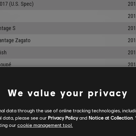
017 (U.S. Spec)
201
201
ntage S
201
antage Zagato
201
ish
201
Coupé
201
18 USST Official Edition
201
yder
202
We value your privacy
0 Plus Coupé
201
l data through the use of online tracking technologies, includ
 Coupé 2017
201
l data, please see our
Privacy Policy
and
Notice at Collection
.
ting our
cookie management tool.
nental Supersports 2010
201