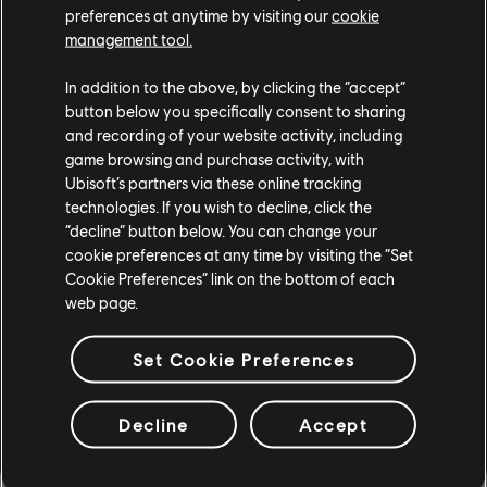
preferences at anytime by visiting our
cookie
management tool.
In addition to the above, by clicking the “accept”
button below you specifically consent to sharing
THE CREW
and recording of your website activity, including
game browsing and purchase activity, with
MOTORFEST를 만나
Ubisoft’s partners via these online tracking
technologies. If you wish to decline, click the
보세요
“decline” button below. You can change your
cookie preferences at any time by visiting the “Set
Cookie Preferences” link on the bottom of each
The Crew Motorfest를 구매하고 끝없는 자동차 문화 축제
web page.
속으로 빠져 보세요!
PlayStation®5, PlayStation®4, Xbox Series X|S, Xbox One, PC
Set Cookie Preferences
또는 유비소프트+ 구독을 통해 이용할 수 있습니다.
구매하기
Decline
Accept