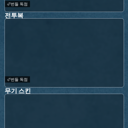
번들 독점
전투복
번들 독점
무기 스킨