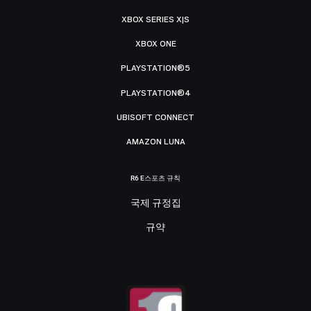
XBOX SERIES X|S
XBOX ONE
PLAYSTATION®5
PLAYSTATION®4
UBISOFT CONNECT
AMAZON LUNA
R6 E스포츠 규칙
국제 규정집
규약