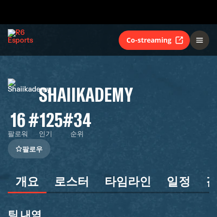
Co-streaming
SHAIIKADEMY
16
#125
#34
팔로워
인기
순위
팔로우
개요
로스터
타임라인
일정
팀 내역