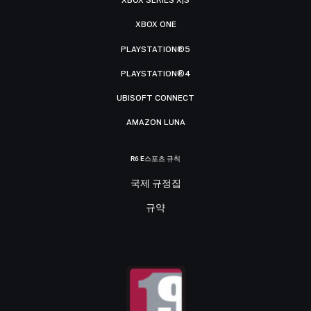
XBOX SERIES X|S
XBOX ONE
PLAYSTATION®5
PLAYSTATION®4
UBISOFT CONNECT
AMAZON LUNA
R6 E스포츠 규칙
국제 규정집
규약