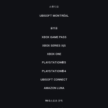
스튜디오
UBISOFT MONTRÉAL
플랫폼
XBOX GAME PASS
XBOX SERIES X|S
XBOX ONE
PLAYSTATION®5
PLAYSTATION®4
UBISOFT CONNECT
AMAZON LUNA
R6 E스포츠 규칙