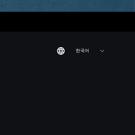
한국어
칙
집