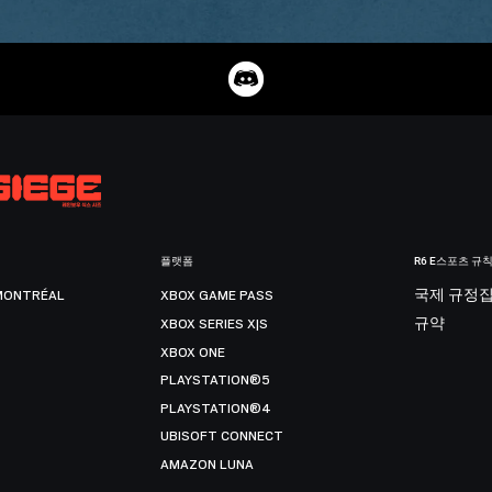
플랫폼
R6 E스포츠 규
MONTRÉAL
XBOX GAME PASS
국제 규정
XBOX SERIES X|S
규약
XBOX ONE
PLAYSTATION®5
PLAYSTATION®4
UBISOFT CONNECT
AMAZON LUNA