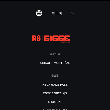
한국어
스튜디오
UBISOFT MONTRÉAL
플랫폼
XBOX GAME PASS
XBOX SERIES X|S
XBOX ONE