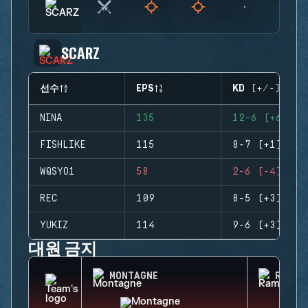
SCARZ
선수
EPS
KD (+/-)
NINA
135
12-6 (+6)
FISHLIKE
115
8-7 (+1)
WQSYO1
58
2-6 (-4)
REC
109
8-5 (+3)
YUKIZ
114
9-6 (+3)
대원 금지
MONTAGNE
RAM