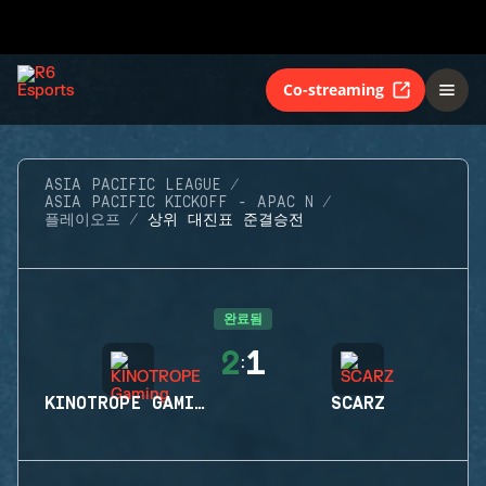
Co-streaming
ASIA PACIFIC LEAGUE
ASIA PACIFIC KICKOFF - APAC N
플레이오프
상위 대진표 준결승전
완료됨
2
1
:
KINOTROPE GAMING
SCARZ