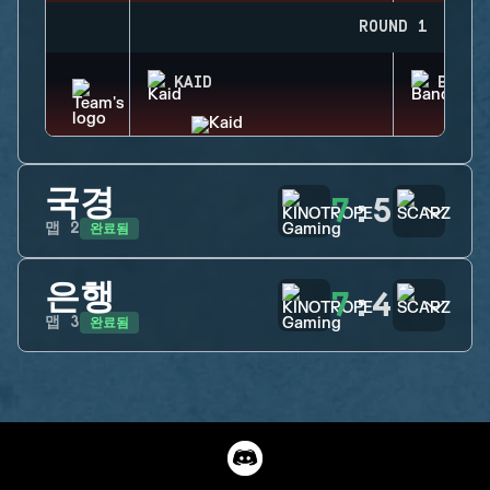
ROUND 1
KAID
BANDI
국경
7
:
5
완료됨
맵
2
은행
7
:
4
완료됨
맵
3