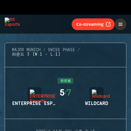
Co-streaming
MAJOR MUNICH
SWISS PHASE
라운드 3 (W:1 - L:1)
완료됨
5
7
:
ENTERPRISE ESPORTS
WILDCARD