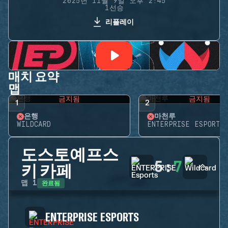
2025년 11월 9일 오후 2:45
1선승
리플레이
매치 요약
맵
금지됨
금지됨
1
2
은행
마천루
WILDCARD
ENTERPRISE ESPORTS
도스토예프스
5
:
7
키 카페
완료됨
맵
1
ENTERPRISE ESPORTS