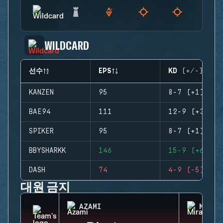
WILDCARD
선수
EPS
KD (+/-)
KANZEN
95
8-7 (+1)
BAE94
111
12-9 (+3)
SPIKER
95
8-7 (+1)
BBYSHARKK
146
15-9 (+6)
DASH
74
4-9 (-5)
대원 금지
AZAMI
MIRA