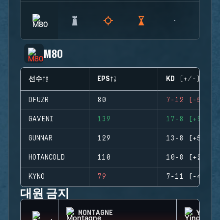
M80
선수
EPS
KD (+/-)
DFUZR
80
7-12 (-5)
GAVENI
139
17-8 (+9)
GUNNAR
129
13-8 (+5)
HOTANCOLD
110
10-8 (+2)
KYNO
79
7-11 (-4)
대원 금지
MONTAGNE
YING