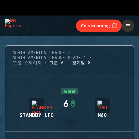
Co-streaming
NORTH AMERICA LEAGUE
NORTH AMERICA LEAGUE STAGE 1
그룹 스테이지
그룹 A - 경기일 8
완료됨
6
8
:
STANDBY LFO
M80