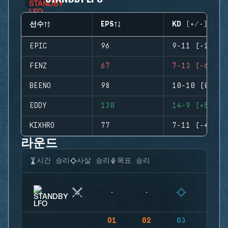
선수
EPS
KD (+/-)
EPIC
96
9-11 (-2)
FENZ
67
7-13 (-6)
BEENO
98
10-10 (0)
EDDY
130
14-9 (+5)
KIXHRO
77
7-11 (-4)
라운드
시간 승리
사살 승리
목표 승리
01
02
03
04