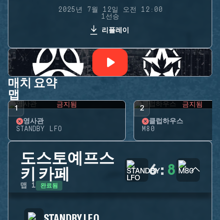
2025년 7월 12일 오전 12:00
1선승
리플레이
매치 요약
맵
금지됨
금지됨
1
2
영사관
클럽하우스
STANDBY LFO
M80
도스토예프스
6
:
8
키 카페
완료됨
맵
1
STANDBY LFO