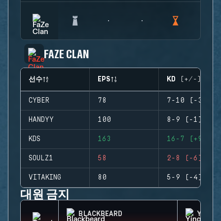
FAZE CLAN
선수
EPS
KD (+/-)
CYBER
78
7-10 (-3)
HANDYY
100
8-9 (-1)
KDS
163
16-7 (+9)
SOULZ1
58
2-8 (-6)
VITAKING
80
5-9 (-4)
대원 금지
BLACKBEARD
YING