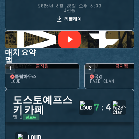
2025년 6월 28일 오후 6:30
1선승
리플레이
매치 요약
맵
금지됨
금지됨
1
2
클럽하우스
국경
LOUD
FAZE CLAN
도스토예프스
7
:
4
키 카페
완료됨
맵
1
LOUD