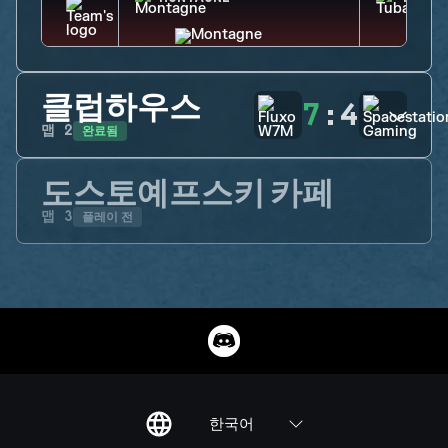
클럽하우스
7
:
4
완료됨
맵
2
도스토예프스키 카페
플레이 전
맵
3
한국어