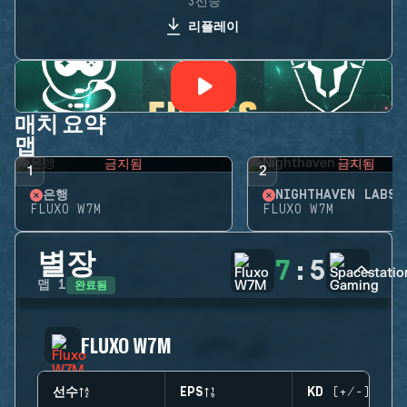
3선승
리플레이
매치 요약
맵
금지됨
금지됨
1
2
은행
NIGHTHAVEN LABS
FLUXO W7M
FLUXO W7M
별장
7
:
5
완료됨
맵
1
FLUXO W7M
선수
EPS
KD (+/-)