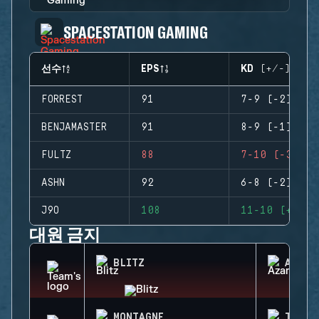
SPACESTATION GAMING
선수
EPS
KD (+/-)
FORREST
91
7-9 (-2)
BENJAMASTER
91
8-9 (-1)
FULTZ
88
7-10 (-3)
ASHN
92
6-8 (-2)
J9O
108
11-10 (+1)
대원 금지
BLITZ
AZAMI
MONTAGNE
TUBAR