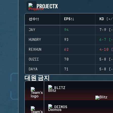
PROJECTX
선수
EPS
KD (+/
JAY
94
7-9 (-
HUNGRY
93
6-7 (-
REXHUN
62
4-10 (
OUZII
70
5-8 (-
DAYA
71
5-8 (-
대원 금지
BLITZ
DEIMOS