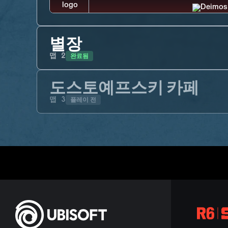
별장
완료됨
맵
2
도스토예프스키 카페
플레이 전
맵
3