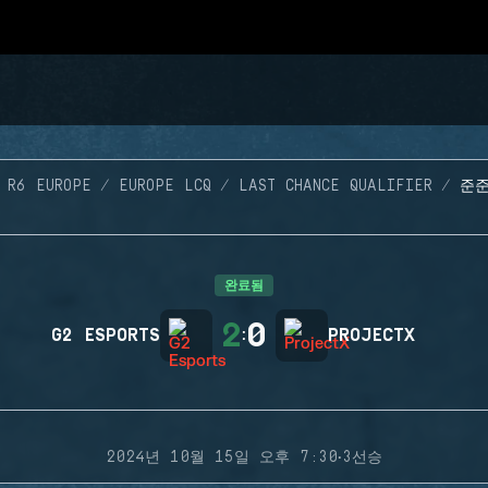
 R6 EUROPE
EUROPE LCQ
LAST CHANCE QUALIFIER
준
완료됨
2
0
G2 ESPORTS
:
PROJECTX
·
2024년 10월 15일 오후 7:30
3선승