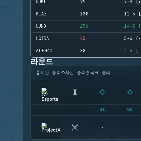
DOKI
99
7-4 (+
BLAZ
130
11-6 (
UUNO
156
14-5 (
LOIRA
85
5-6 (-
ALEM4O
88
4-6 (-
라운드
시간 승리
사살 승리
목표 승리
01
02