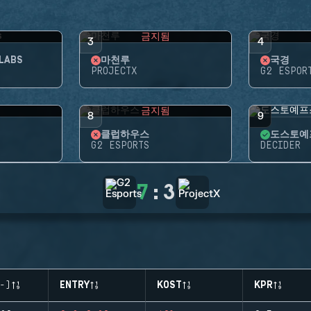
됨
금지됨
3
4
LABS
마천루
국경
PROJECTX
G2 ESPOR
됨
금지됨
8
9
클럽하우스
도스토예
G2 ESPORTS
DECIDER
7
:
3
-)
ENTRY
KOST
KPR