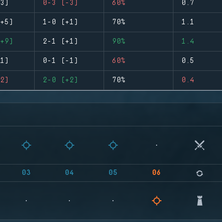
3)
0-3 (-3)
60%
0.7
+5)
1-0 (+1)
70%
1.1
+9)
2-1 (+1)
90%
1.4
1)
0-1 (-1)
60%
0.5
2)
2-0 (+2)
70%
0.4
03
04
05
06