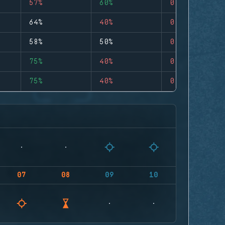
57%
60%
0
64%
40%
0
58%
50%
0
75%
40%
0
75%
40%
0
07
08
09
10