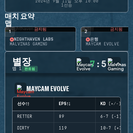
2024년 9월 11일 오후 10:00
1선승
매치 요약
맵
금지됨
금지됨
1
2
NIGHTHAVEN LABS
은행
MALVINAS GAMING
MAYCAM EVOLVE
별장
7
:
5
완료됨
맵
1
MAYCAM EVOLVE
선수
EPS
KD (+/-)
RETTER
89
6-7 (-1)
DIRTY
119
10-7 (+3)