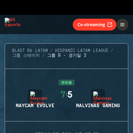
Co-streaming
BLAST R6 LATAM
HISPANIC LATAM LEAGUE
그룹 스테이지
그룹 B - 경기일 2
완료됨
7
5
:
MAYCAM EVOLVE
MALVINAS GAMING