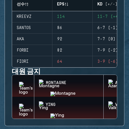
선수
EPS
KD (+/-)
KREEVZ
114
11-7 (+4)
SANTOS
86
6-7 (-1)
AKA
92
7-7 (0)
FORBI
82
7-9 (-2)
FIORI
64
3-9 (-6)
대원 금지
MONTAGNE
AZAMI
YING
VALKY