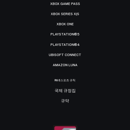
XBOX GAME PASS
XBOX SERIES X|S
XBOX ONE
PLAYSTATION®5
PLAYSTATION®4
UBISOFT CONNECT
AMAZON LUNA
R6 E스포츠 규칙
국제 규정집
규약