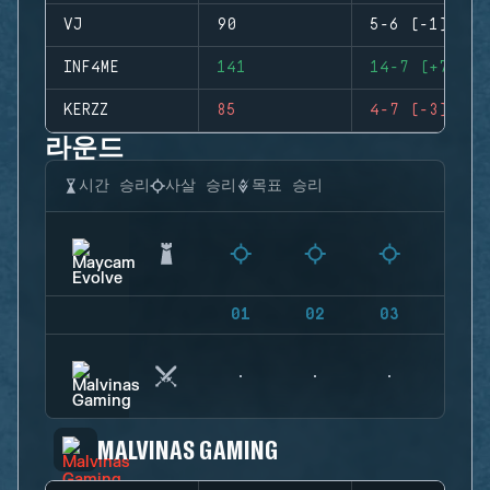
VJ
90
5-6 (-1)
INF4ME
141
14-7 (+7)
KERZZ
85
4-7 (-3)
라운드
시간 승리
사살 승리
목표 승리
01
02
03
04
MALVINAS GAMING