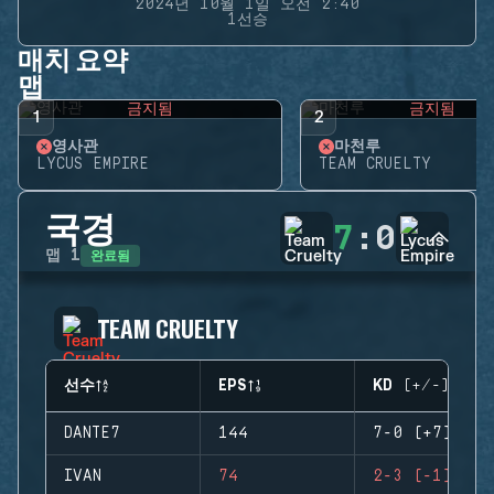
2024년 10월 1일 오전 2:40
1선승
매치 요약
맵
금지됨
금지됨
1
2
영사관
마천루
LYCUS EMPIRE
TEAM CRUELTY
국경
7
:
0
완료됨
맵
1
TEAM CRUELTY
선수
EPS
KD (+/-)
DANTE7
144
7-0 (+7)
IVAN
74
2-3 (-1)