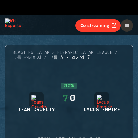
Co-streaming
BLAST R6 LATAM
HISPANIC LATAM LEAGUE
그룹 스테이지
그룹 A - 경기일 7
완료됨
7
0
:
TEAM CRUELTY
LYCUS EMPIRE