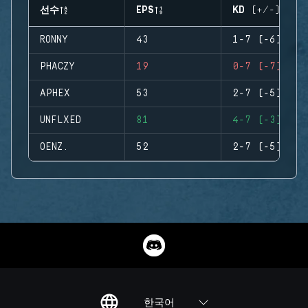
선수
EPS
KD (+/-)
RONNY
43
1-7 (-6)
PHACZY
19
0-7 (-7)
APHEX
53
2-7 (-5)
UNFLXED
81
4-7 (-3)
OENZ.
52
2-7 (-5)
한국어