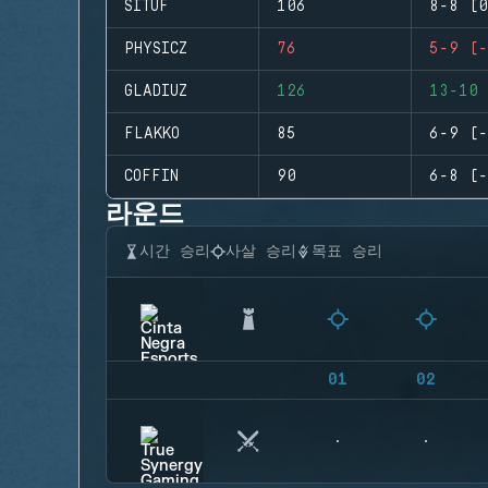
SITUF
106
8-8 (0
PHYSICZ
76
5-9 (-
GLADIUZ
126
13-10 
FLAKKO
85
6-9 (-
COFFIN
90
6-8 (-
라운드
시간 승리
사살 승리
목표 승리
01
02