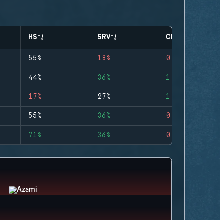
HS
SRV
CLUTCHES
55%
18%
0
44%
36%
1
17%
27%
1
55%
36%
0
71%
36%
0