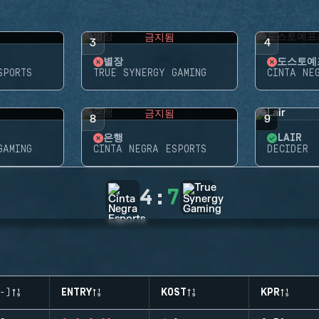
됨
금지됨
3
4
별장
도스토예
SPORTS
TRUE SYNERGY GAMING
CINTA NE
됨
금지됨
8
9
은행
LAIR
GAMING
CINTA NEGRA ESPORTS
DECIDER
4
:
7
-)
ENTRY
KOST
KPR