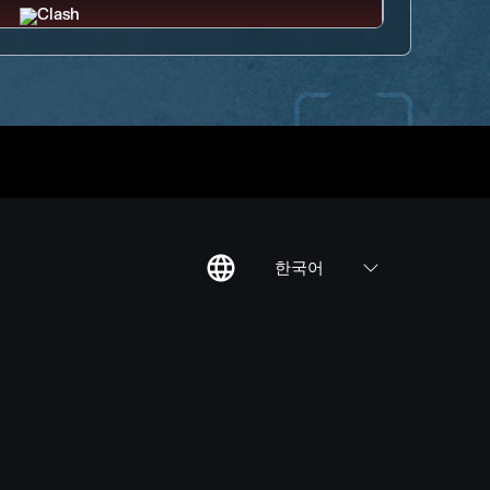
한국어
칙
집