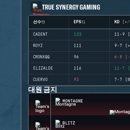
TRUE SYNERGY GAMING
선수
EPS
KD (+/
CADENT
122
11-9 (
ROYZ
111
9-7 (+
CRONXQQ
96
6-8 (-
ELIZALDE
116
11-7 (
CUERVO
93
7-7 (0
대원 금지
MONTAGNE
BLITZ