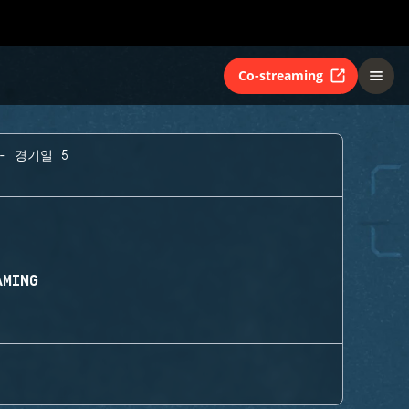
Co-streaming
- 경기일 5
AMING