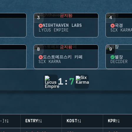
됨
금지됨
3
4
NIGHTHAVEN LABS
국경
LYCUS EMPIRE
SIX KARM
됨
금지됨
8
9
도스토예프스키 카페
별장
SIX KARMA
DECIDER
1
:
7
-)
ENTRY
KOST
KPR