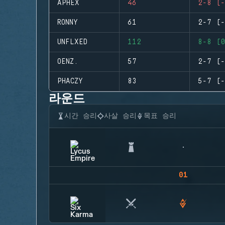
APHEX
46
2-8 (-
RONNY
61
2-7 (-
UNFLXED
112
8-8 (0
OENZ.
57
2-7 (-
PHACZY
83
5-7 (-
라운드
시간 승리
사살 승리
목표 승리
01