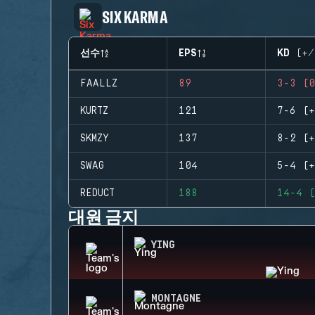
SIX KARMA
선수
EPS
KD (+/
FAALLZ
89
3-3 (0
KURTZ
121
7-6 (+
SKMZY
137
8-2 (+
SWAG
104
5-4 (+
REDUCT
188
14-4 (
대원 금지
YING
MONTAGNE