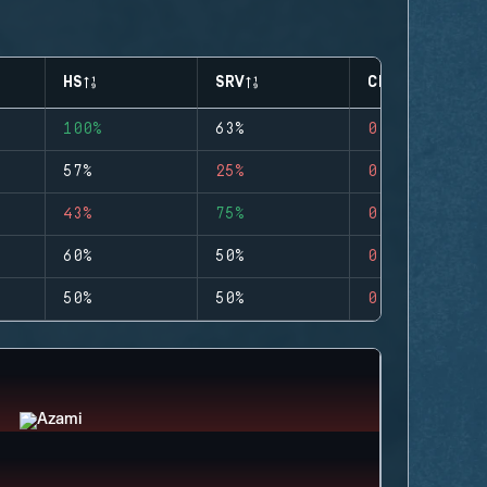
HS
SRV
CLUTCHES
100%
63%
0
57%
25%
0
43%
75%
0
60%
50%
0
50%
50%
0