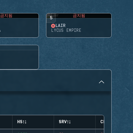
금지됨
금지됨
5
LAIR
A
LYCUS EMPIRE
HS
SRV
CLUTCHES