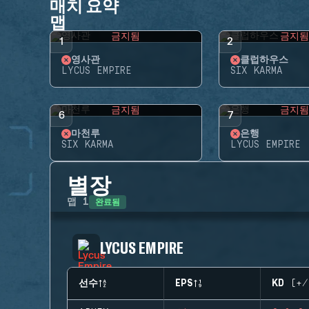
매치 요약
맵
금지됨
금지
1
2
영사관
클럽하우스
LYCUS EMPIRE
SIX KARMA
금지됨
금지
6
7
마천루
은행
SIX KARMA
LYCUS EMPIRE
별장
완료됨
맵
1
LYCUS EMPIRE
선수
EPS
KD (+/