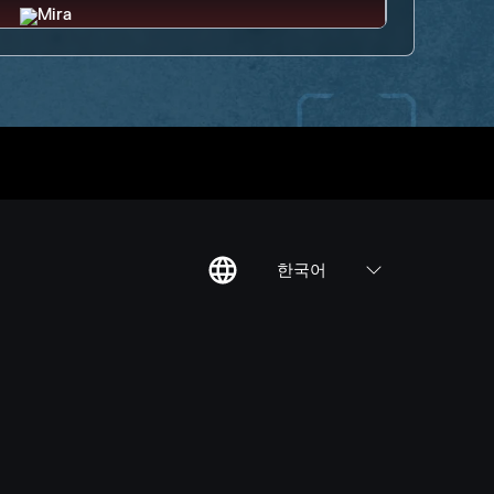
한국어
칙
집